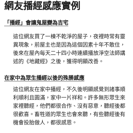
網友播經感應實例
「播經」會讓鬼屋變為吉宅
這位網友買了一棟不乾淨的屋子，夜裡時常有靈
異現象，前屋主也是因為這個因素十年不敢住，
後來在屋內每天二十四小時連續播放淨空法師講
述的《地藏經》之後，獲得明顯改善。
在家中為眾生播經以後的殊勝感應
這位網友在家中播經，不久後明顯感覺到諸事順
利順利且圓滿，家中一片祥和。許多無形眾生來
家裡聽經，他們都很合作、沒有惡意，聽經後都
很歡喜。畜牲道的眾生也會來聽，有些聽經後有
機會投胎做人，都很感恩。