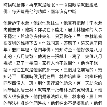
時候就念佛，再來就是睡眠。一睜開眼睛就聽經念
佛，每天這是他的功課，兩年沒有中斷。
他告訴李木源，他說他想往生，他真有把握！李木源
向他要求，他說：你現在不能走，居士林裡頭的人事
不穩定，希望你多住幾年，只要你在，居士林就能夠
很安穩的維持下去。他就同意、答應了，這又過了兩
年，聽四年經，念四年佛，預知時至。他好像是八月
走的，八月幾號，他寫在一張紙上，寫了十幾個八月
幾號，寫了十幾個，家裡人也不敢問他，他也不說
話。他往生就是他寫的那一天，三個月之前寫的，預
知時至。那個時候我們在居士林辦培訓班，培訓班的
同學四個人一班，到他家裡幫他助念。有一天助念的
同學回到居士林，就帶來一批老林長的冤親債主。他
說人很多很多，他們是跟法師到居士林來的，居士林
的護法神准許他們進來。他們進來不是擾亂的，他們