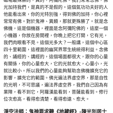
磁場最殊勝的，真的，阿彌陀佛。我們常常念佛，佛
光加持我們，是真的不是假的。這個氣功功夫好的人
他能看出來，你的光特別強，得到佛的加持，你心裡
常常有佛。對於鬼神、異類，那就更殊勝了。就是念
佛機，這是個機器，裡面是念阿彌陀佛的，這麼一個
小機器，你放在房間裡，你晚上把它打開，它有光，
我們肉眼看不見。這個光多大？一般講，這個中心區
四十里範圍，這裡面的幽冥界眾生統統得利益。念佛
的、誦經的、講經的，這個場面都很大，跟你的心量
有關係，你的心量愈大，它的光就愈大，心量小，光
就比較小。所以我們的心量能夠幫助念佛機擴充它的
影響，擴充它的範圍。佛光遍法界虛空界，那是自性
的光明，不可思議，遍法界虛空界，我們自己因為有
業障，看不到它，阿羅漢能看到，菩薩能看到。修行
位次愈高，看得愈清楚，看得愈遠、愈大。
淨空法師：鬼神要求聽《地藏經》-陳光別居士