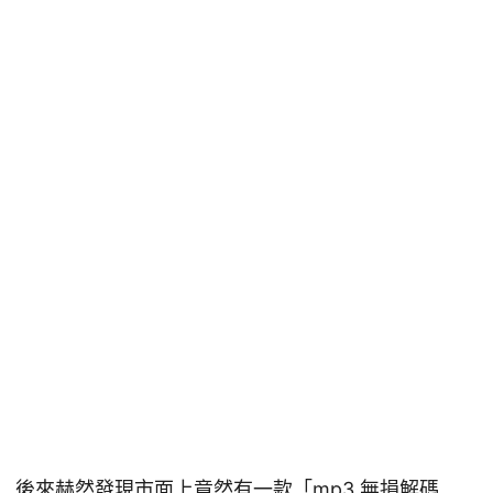
後來赫然發現市面上竟然有一款「mp3 無損解碼