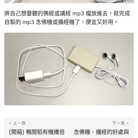
將自己想要聽的佛經或講經 mp3 檔放進去，就完成
自製的 mp3 念佛機或播經機了，便宜又好用。
« 上一頁
下一頁 »
[開箱] 鴨間稻有機纖倍
念佛機、播經的好處與