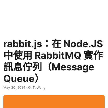
rabbit.js：在 Node.JS
中使用 RabbitMQ 實作
訊息佇列（Message
Queue）
May 30, 2014
·
G. T. Wang