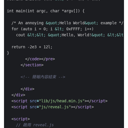
  /* An annoying 
&quot;
Hello World
&quot;
  for (auto i = 0; i 
&lt;
    cout 
&lt;&lt;
&quot;
Hello, World!
&quot;
&lt;&lt;
</
code
></
pre
>
</
section
>
<!-- 簡報內容結束 -->
</
div
>
</
div
>
<
script
src
=
"lib/js/head.min.js"
></
script
>
<
script
src
=
"js/reveal.js"
></
script
>
<
script
>