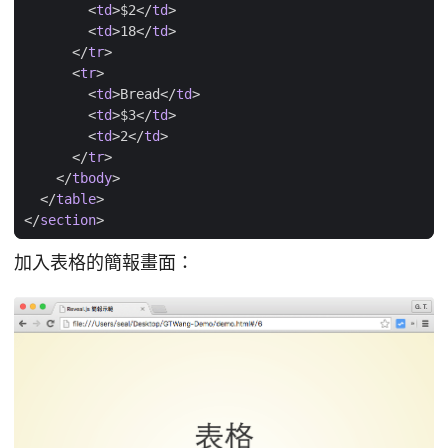
<
td
>
$2
</
td
>
<
td
>
18
</
td
>
</
tr
>
<
tr
>
<
td
>
Bread
</
td
>
<
td
>
$3
</
td
>
<
td
>
2
</
td
>
</
tr
>
</
tbody
>
</
table
>
</
section
>
加入表格的簡報畫面：