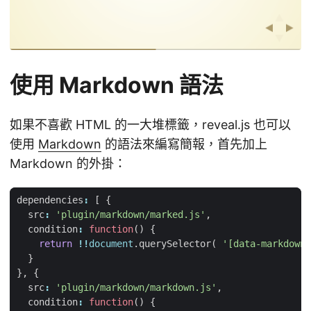
使用 Markdown 語法
如果不喜歡 HTML 的一大堆標籤，reveal.js 也可以
使用
Markdown
的語法來編寫簡報，首先加上
Markdown 的外掛：
dependencies
:
[
{
src
:
'plugin/markdown/marked.js'
,
condition
:
function
()
{
return
!!
document
.
querySelector
(
'[data-markdown]
}
},
{
src
:
'plugin/markdown/markdown.js'
,
condition
:
function
()
{