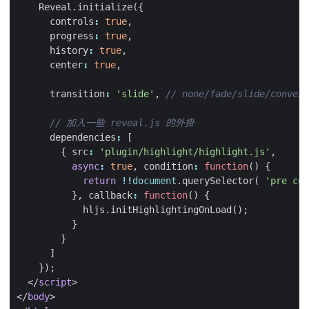
Reveal
.
initialize
({
controls
:
true
,
progress
:
true
,
history
:
true
,
center
:
true
,
transition
:
'slide'
,
dependencies
:
[
{
src
:
'plugin/highlight/highlight.js'
,
async
:
true
,
condition
:
function
()
{
return
!!
document
.
querySelector
(
'pre cod
},
callback
:
function
()
{
hljs
.
initHighlightingOnLoad
();
}
}
]
});
</
script
>
</
body
>