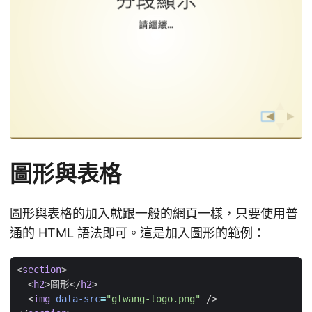
圖形與表格
圖形與表格的加入就跟一般的網頁一樣，只要使用普
通的 HTML 語法即可。這是加入圖形的範例：
<
section
>
<
h2
>
圖形
</
h2
>
<
img
data-src
=
"gtwang-logo.png"
/>