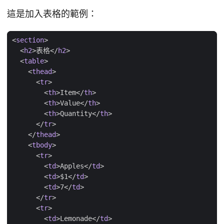
這是加入表格的範例：
<
section
>
<
h2
>
表格
</
h2
>
<
table
>
<
thead
>
<
tr
>
<
th
>
Item
</
th
>
<
th
>
Value
</
th
>
<
th
>
Quantity
</
th
>
</
tr
>
</
thead
>
<
tbody
>
<
tr
>
<
td
>
Apples
</
td
>
<
td
>
$1
</
td
>
<
td
>
7
</
td
>
</
tr
>
<
tr
>
<
td
>
Lemonade
</
td
>