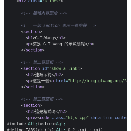
<
div
class
=
"slides"
>
<!-- 簡報內容開始 -->
<!-- 一個 section 表示一頁簡報 -->
<
section
>
<
h1
>
G.T.Wang
</
h1
>
<
p
>
這是 G.T.Wang 的示範簡報
</
p
>
</
section
>
<!-- 第二頁簡報 -->
<
section
id
=
"show-a-link"
>
<
h2
>
連結示範
</
h2
>
<
p
>
這是一個
<
a
href
=
"http://blog.gtwang.org/"
>
</
section
>
<!-- 第三頁簡報 -->
<
section
>
<
h2
>
這是程式碼
</
h2
>
<
pre
><
code
class
=
"hljs cpp"
data-trim
content
#include 
&lt;
iostream
&gt;
#define IABS(x) ((x) 
&lt;