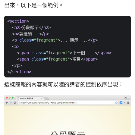
出來，以下是一個範例。
<
section
>
<
h2
>
分段顯示
</
h2
>
<
p
>
請繼續...
</
p
>
<
p
class
=
"fragment"
>
... 顯示 ...
</
p
>
<
p
>
<
span
class
=
"fragment"
>
下一個 ...
</
span
>
<
span
class
=
"fragment"
>
項目
</
span
>
</
p
>
</
section
>
這樣簡報的內容就可以隨的講者的控制依序出現：