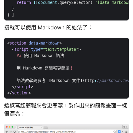
return
!!
document
.
querySelector
(
'[data-markdown]
}
}
]
接就可以使用 Markdown 的語法了：
<
section
data-markdown
>
<
script
type
=
"text/template"
>
##
使用
Markdown
語法
用
Markdown
寫簡報更簡單
！
語法教學請參考
[
Markdown
文件
](
http
:
</
script
>
</
section
>
這樣寫起簡報來會更簡潔，製作出來的簡報畫面一樣
很漂亮：