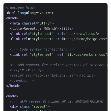
<!doctype html>
<
html
lang
=
lang="zh-TW"
>
<
head
>
<
meta
charset
=
"utf-8"
>
<
title
>
Reveal.js 簡報示範
</
title
>
<
link
rel
=
"stylesheet"
href
=
"css/reveal.css"
>
<
link
rel
=
"stylesheet"
href
=
"css/theme/beige.css"
i
<!-- Code syntax highlighting -->
<
link
rel
=
"stylesheet"
href
=
"lib/css/zenburn.css"
>
<!--Add support for earlier versions of Internet Ex
  <![endif]-->
</
head
>
<
body
>
<!-- 使用 reveal 與 slides 的 div 將整個簡報包起來 -->
<
div
class
=
"reveal"
>