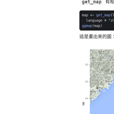
get_map
有相
map
<-
get_map
(
language
=
"z
ggmap
(
map
)
這是畫出來的圖