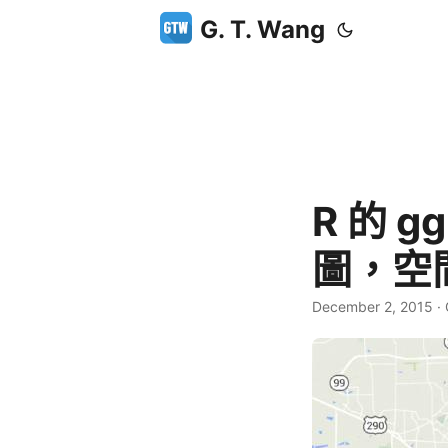
G. T. Wang
R 的 
圖，空
December 2, 2015
·