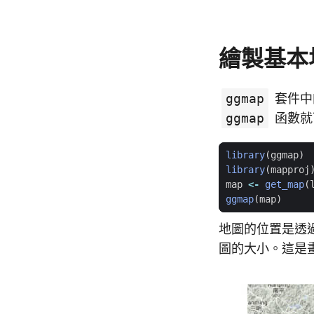
繪製基本
ggmap
套件
ggmap
函數就
library
(
ggmap
)
library
(
mapproj
map
<-
get_map
(
ggmap
(
map
)
地圖的位置是透
圖的大小。這是