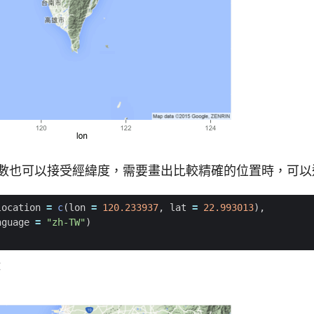
數也可以接受經緯度，需要畫出比較精確的位置時，可以
location
=
c
(
lon
=
120.233937
,
lat
=
22.993013
),
nguage
=
"zh-TW"
)
：