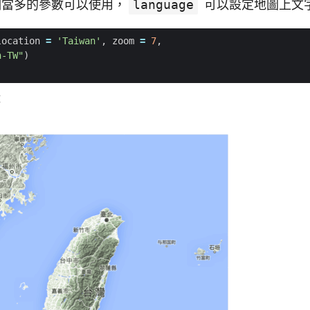
當多的參數可以使用，
language
可以設定地圖上文
location
=
'Taiwan'
,
zoom
=
7
,
h-TW"
)
：