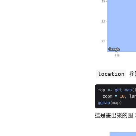
location
參
map
<-
get_map
(
zoom
=
10
,
la
ggmap
(
map
)
這是畫出來的圖