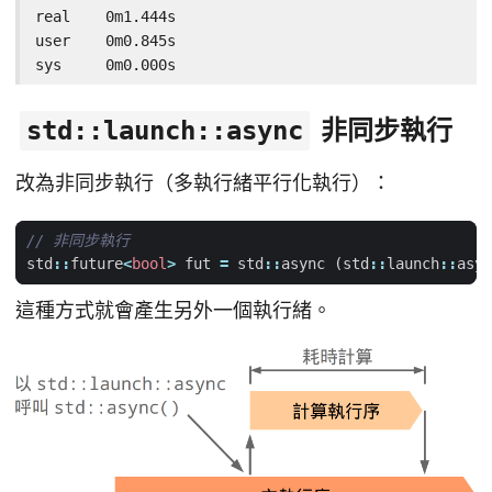
real	0m1.444s

user	0m0.845s

sys	0m0.000s
非同步執行
std::launch::async
改為非同步執行（多執行緒平行化執行）：
std
::
future
<
bool
>
fut
=
std
::
async
(
std
::
launch
::
asyn
這種方式就會產生另外一個執行緒。