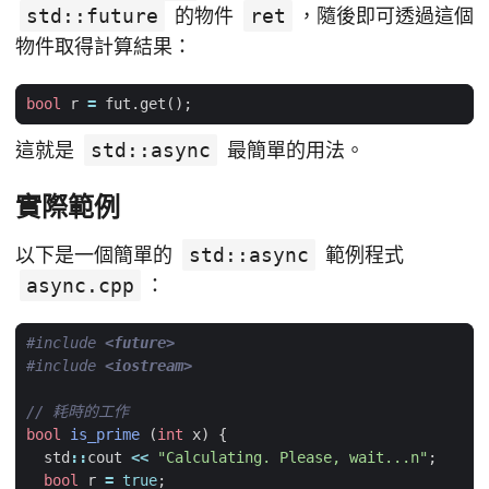
std::future
的物件
ret
，隨後即可透過這個
物件取得計算結果：
bool
r
=
fut
.
get
();
這就是
std::async
最簡單的用法。
實際範例
以下是一個簡單的
std::async
範例程式
async.cpp
：
#include
<future>
#include
<iostream>
bool
is_prime
(
int
x
)
{
std
::
cout
<<
"Calculating. Please, wait...n"
;
bool
r
=
true
;