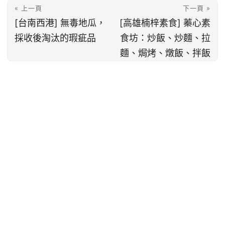
« 上一頁
下一頁 »
[台南西港] 無毒地瓜，
[高雄楠梓素食] 蓁心素
採收後淘汰的瑕疵品
食坊：炒飯、炒麵、拉
麵、焗烤、燉飯、拌飯