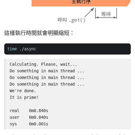
這樣執行時間就會明顯縮短：
time
Calculating. Please, wait...

Do something in main thread ...

Do something in main thread ...

Do something in main thread ...

We're done.

It is prime!

real	0m0.840s

user	0m0.840s

sys	0m0.001s