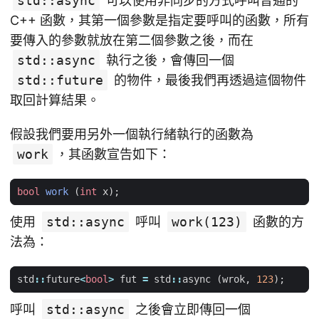
std::async
可以使用非同步的方式呼叫普通的
C++ 函數，其第一個參數是指定要呼叫的函數，所有
要傳入的參數就放在第二個參數之後，而在
std::async
執行之後，會傳回一個
std::future
的物件，最後我們再透過這個物件
取回計算結果。
假設我們要用另外一個執行緒執行的函數為
work
，其函數宣告如下：
bool
work
(
int
x
);
使用
std::async
呼叫
work(123)
函數的方
法為：
std
::
future
<
bool
>
fut
=
std
::
async
(
wrok
,
123
);
呼叫
std::async
之後會立即傳回一個