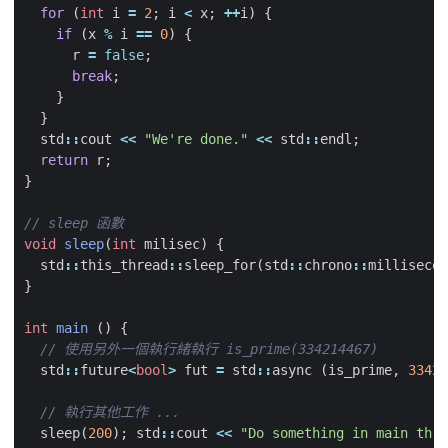
for
(
int
i
=
2
;
i
<
x
;
++
i
)
{
if
(
x
%
i
==
0
)
{
r
=
false
;
break
;
}
}
std
::
cout
<<
"We're done."
<<
std
::
endl
;
return
r
;
}
void
sleep
(
int
milisec
)
{
std
::
this_thread
::
sleep_for
(
std
::
chrono
::
millisecon
}
int
main
()
{
std
::
future
<
bool
>
fut
=
std
::
async
(
is_prime
,
33421
sleep
(
200
);
std
::
cout
<<
"Do something in main thre