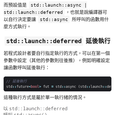
而預設值是
std::launch::async |
std::launch::deferred
，也就是說編譯器可
以自行決定要讓
std::async
所呼叫的函數用什
麼方式執行。
延後執行
std::launch::deferred
若程式設計者要自行指定執行的方式，可以在第一個
參數中設定（其他的參數則往後推），例如明確設定
讓函數呼叫延後執行：
std
::
future
<
bool
>
fut
=
std
::
async
(
std
::
launch
::
defe
這種執行方式是屬於單一執行緒的情況。