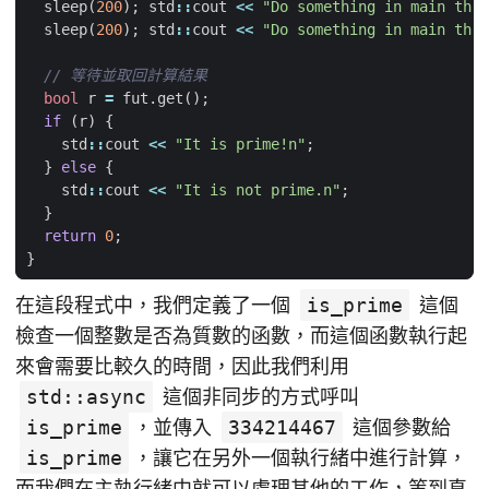
sleep
(
200
);
std
::
cout
<<
"Do something in main thre
sleep
(
200
);
std
::
cout
<<
"Do something in main thre
bool
r
=
fut
.
get
();
if
(
r
)
{
std
::
cout
<<
"It is prime!n"
;
}
else
{
std
::
cout
<<
"It is not prime.n"
;
}
return
0
;
}
在這段程式中，我們定義了一個
is_prime
這個
檢查一個整數是否為質數的函數，而這個函數執行起
來會需要比較久的時間，因此我們利用
std::async
這個非同步的方式呼叫
is_prime
，並傳入
334214467
這個參數給
is_prime
，讓它在另外一個執行緒中進行計算，
而我們在主執行緒中就可以處理其他的工作，等到真