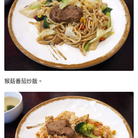
猴菇番茄炒飯。