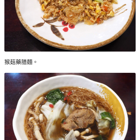
猴菇藥膳麵。