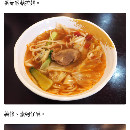
番茄猴菇拉麵。
薯條、素蚵仔酥。