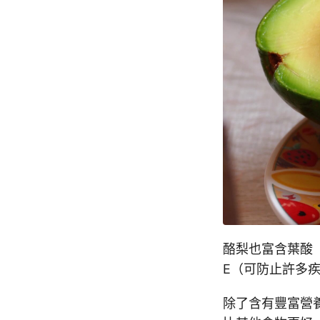
酪梨也富含葉酸（
E（可防止許多
除了含有豐富營