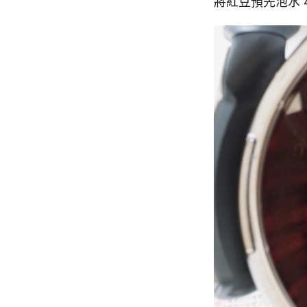
將紅豆預先泡水