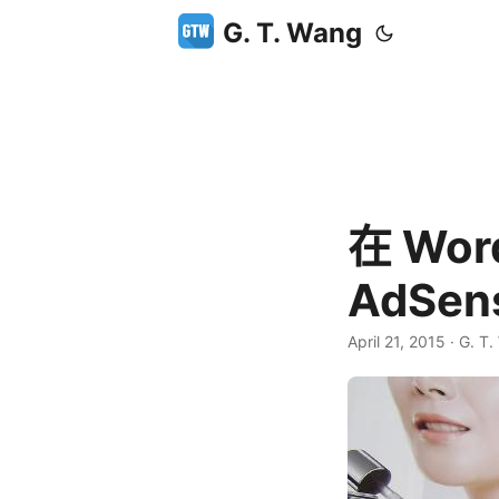
G. T. Wang
在 Wor
AdSe
April 21, 2015
·
G. T.