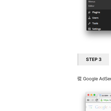
STEP 3
從 Google 