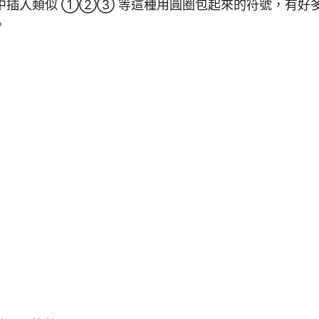
d 中插入類似 ①②③ 等這種用圓圈包起來的符號，有好
。