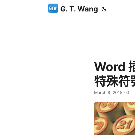
G. T. Wang
Wor
特殊符
March 8, 2018
·
G. T