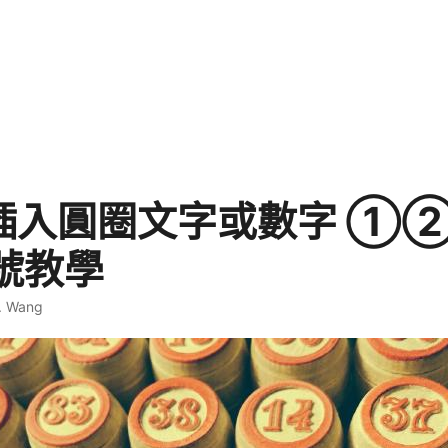
d 插入圓圈文字或數字 ①
號教學
. Wang