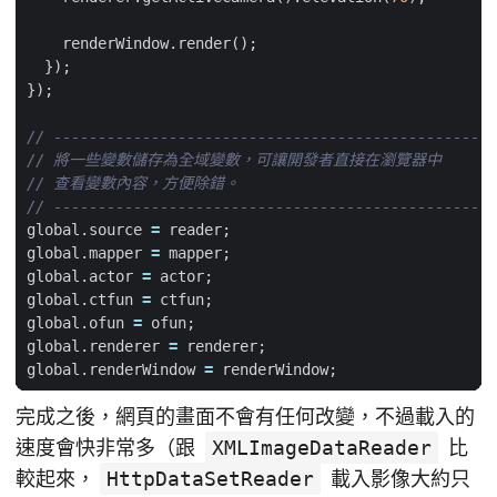
renderWindow
.
render
();
});
});
global
.
source
=
reader
;
global
.
mapper
=
mapper
;
global
.
actor
=
actor
;
global
.
ctfun
=
ctfun
;
global
.
ofun
=
ofun
;
global
.
renderer
=
renderer
;
global
.
renderWindow
=
renderWindow
;
完成之後，網頁的畫面不會有任何改變，不過載入的
速度會快非常多（跟
XMLImageDataReader
比
較起來，
HttpDataSetReader
載入影像大約只