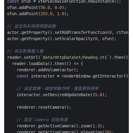
const
ofun
=
vtkPiecewiseFunction
.
newInstance
();
ofun
.
addPoint
(
50.0
,
0.0
);
ofun
.
addPoint
(
255.0
,
1.0
);
actor
.
getProperty
().
setRGBTransferFunction
(
0
,
ctfun
);
actor
.
getProperty
().
setScalarOpacity
(
0
,
ofun
);
reader
.
setUrl
(
`data/HttpDataSet/headsq.vti`
).
then
(()
reader
.
loadData
().
then
(()
=>
{
renderer
.
addVolume
(
actor
);
const
interactor
=
renderWindow
.
getInteractor
();
interactor
.
setDesiredUpdateRate
(
15.0
);
renderer
.
resetCamera
();
renderer
.
getActiveCamera
().
zoom
(
1.3
);
renderer
.
getActiveCamera
().
elevation
(
70
);