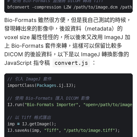
# 使用 Bio-Formats 直接將 DICOM 轉為 Tiff
Bio-Formats 雖然很方便，但是我自己測試的時候，
發現轉出來的影像中，後設資料（metadata）的
voxel size 屬性怪怪的，所以後來又改用 ImageJ 加
上 Bio-Formats 套件來轉，這樣可以保留比較多
DICOM 的後設資料，以下是以 ImageJ 轉換影像的
JavaScript 指令稿
convert.js
：
importClass
(
Packages
.
ij
.
IJ
);
IJ
.
run
(
"Bio-Formats Importer"
,
"open=/path/to/image.d
imp
=
IJ
.
getImage
();
IJ
.
saveAs
(
imp
,
"Tiff"
,
"/path/to/image.tiff"
);