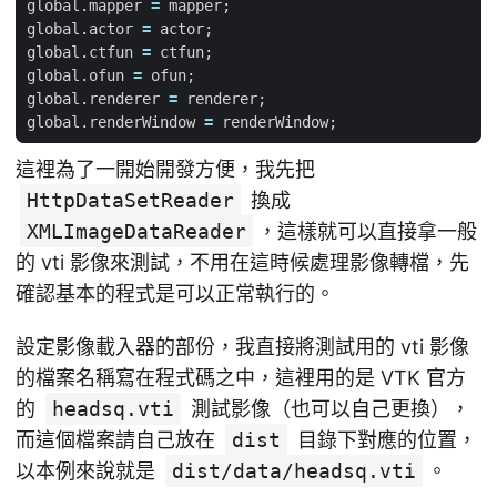
global
.
mapper
=
mapper
;
global
.
actor
=
actor
;
global
.
ctfun
=
ctfun
;
global
.
ofun
=
ofun
;
global
.
renderer
=
renderer
;
global
.
renderWindow
=
renderWindow
;
這裡為了一開始開發方便，我先把
HttpDataSetReader
換成
XMLImageDataReader
，這樣就可以直接拿一般
的 vti 影像來測試，不用在這時候處理影像轉檔，先
確認基本的程式是可以正常執行的。
設定影像載入器的部份，我直接將測試用的 vti 影像
的檔案名稱寫在程式碼之中，這裡用的是 VTK 官方
的
headsq.vti
測試影像（也可以自己更換），
而這個檔案請自己放在
dist
目錄下對應的位置，
以本例來說就是
dist/data/headsq.vti
。