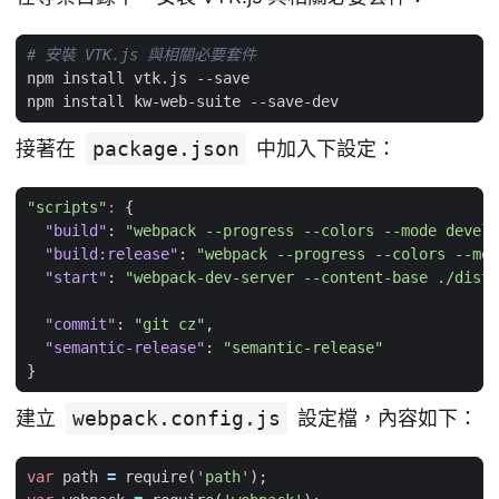
# 安裝 VTK.js 與相關必要套件
接著在
package.json
中加入下設定：
"scripts"
:
{
"build"
:
"webpack --progress --colors --mode develo
"build:release"
:
"webpack --progress --colors --mod
"start"
:
"webpack-dev-server --content-base ./dist"
"commit"
:
"git cz"
,
"semantic-release"
:
"semantic-release"
}
建立
webpack.config.js
設定檔，內容如下：
var
path
=
require
(
'path'
);