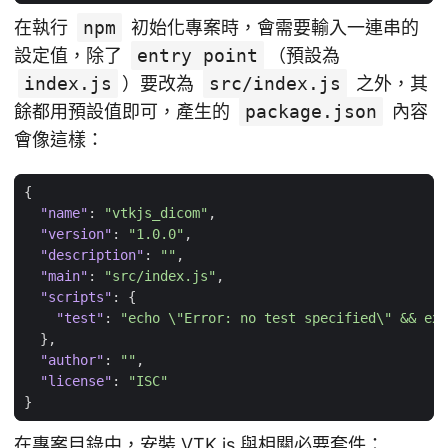
在執行
npm
初始化專案時，會需要輸入一連串的
設定值，除了
entry point
（預設為
index.js
）要改為
src/index.js
之外，其
餘都用預設值即可，產生的
package.json
內容
會像這樣：
{
"name"
:
"vtkjs_dicom"
,
"version"
:
"1.0.0"
,
"description"
:
""
,
"main"
:
"src/index.js"
,
"scripts"
:
{
"test"
:
"echo \"Error: no test specified\" && exi
},
"author"
:
""
,
"license"
:
"ISC"
}
在專案目錄中，安裝 VTK.js 與相關必要套件：