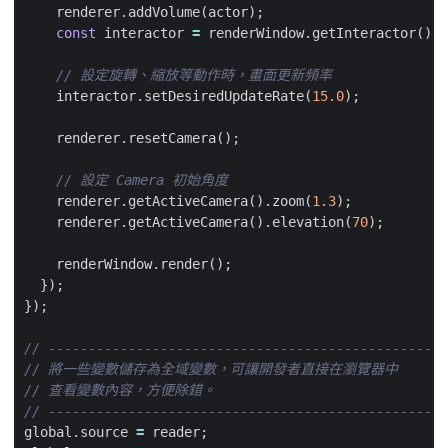
renderer
.
addVolume
(
actor
);
const
interactor
=
renderWindow
.
getInteractor
();
interactor
.
setDesiredUpdateRate
(
15.0
);
renderer
.
resetCamera
();
renderer
.
getActiveCamera
().
zoom
(
1.3
);
renderer
.
getActiveCamera
().
elevation
(
70
);
renderWindow
.
render
();
});
});
global
.
source
=
reader
;