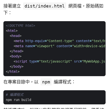
接著建立
dist/index.html
網頁檔，原始碼如
下：
<!DOCTYPE html>
<
html
>
<
head
>
<
meta
http-equiv
=
"Content-type"
content
=
"text/htm
<
meta
name
=
"viewport"
content
=
"width=device-width
</
head
>
<
body
>
<
script
type
=
"text/javascript"
src
=
"MyWebApp.js"
>
</
body
>
</
html
>
在專案目錄中，以
npm
編譯程式：
# 編譯程式