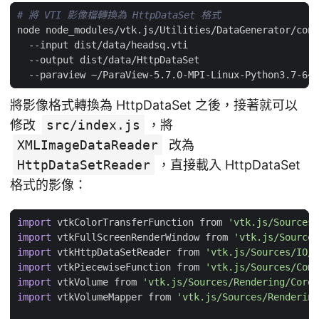
# 將 VTI 影像檔轉換為 HttpDataSet 格式
將影像格式轉換為 HttpDataSet 之後，接著就可以
修改
src/index.js
，將
XMLImageDataReader
改為
HttpDataSetReader
，直接載入 HttpDataSet
格式的影像：
import
vtkColorTransferFunction
from
'vtk.js/Sources/
import
vtkFullScreenRenderWindow
from
'vtk.js/Sources
import
vtkHttpDataSetReader
from
'vtk.js/Sources/IO/C
import
vtkPiecewiseFunction
from
'vtk.js/Sources/Comm
import
vtkVolume
from
'vtk.js/Sources/Rendering/Core/
import
vtkVolumeMapper
from
'vtk.js/Sources/Rendering