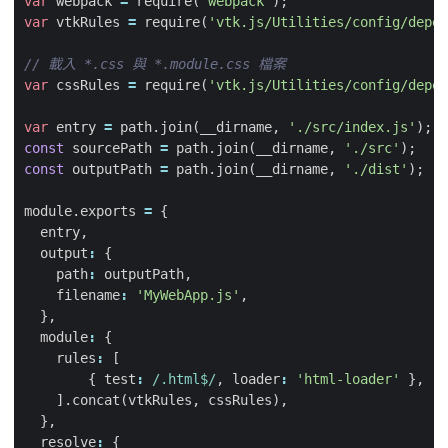
var
webpack
=
require
(
'webpack'
);
var
vtkRules
=
require
(
'vtk.js/Utilities/config/depen
var
cssRules
=
require
(
'vtk.js/Utilities/config/depen
var
entry
=
path
.
join
(
__dirname
,
'./src/index.js'
);
const
sourcePath
=
path
.
join
(
__dirname
,
'./src'
);
const
outputPath
=
path
.
join
(
__dirname
,
'./dist'
);
module
.
exports
=
{
entry
,
output
:
{
path
:
outputPath
,
filename
:
'MyWebApp.js'
,
},
module
:
{
rules
:
[
{
test
:
/.html$/
,
loader
:
'html-loader'
},
].
concat
(
vtkRules
,
cssRules
),
},
resolve
:
{