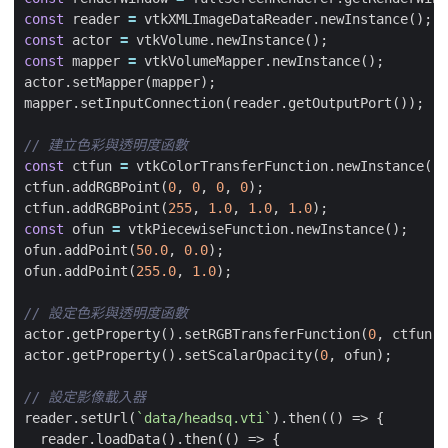
const
reader
=
vtkXMLImageDataReader
.
newInstance
();
const
actor
=
vtkVolume
.
newInstance
();
const
mapper
=
vtkVolumeMapper
.
newInstance
();
actor
.
setMapper
(
mapper
);
mapper
.
setInputConnection
(
reader
.
getOutputPort
());
const
ctfun
=
vtkColorTransferFunction
.
newInstance
();
ctfun
.
addRGBPoint
(
0
,
0
,
0
,
0
);
ctfun
.
addRGBPoint
(
255
,
1.0
,
1.0
,
1.0
);
const
ofun
=
vtkPiecewiseFunction
.
newInstance
();
ofun
.
addPoint
(
50.0
,
0.0
);
ofun
.
addPoint
(
255.0
,
1.0
);
actor
.
getProperty
().
setRGBTransferFunction
(
0
,
ctfun
);
actor
.
getProperty
().
setScalarOpacity
(
0
,
ofun
);
reader
.
setUrl
(
`data/headsq.vti`
).
then
(()
=>
{
reader
.
loadData
().
then
(()
=>
{