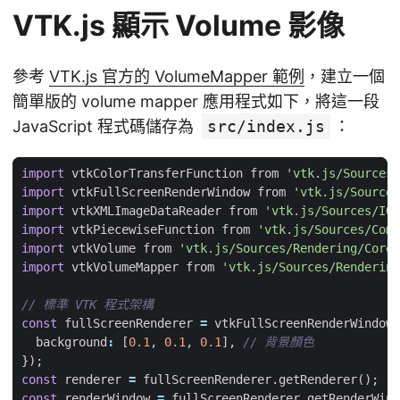
VTK.js 顯示 Volume 影像
參考
VTK.js 官方的 VolumeMapper 範例
，建立一個
簡單版的 volume mapper 應用程式如下，將這一段
JavaScript 程式碼儲存為
src/index.js
：
import
vtkColorTransferFunction
from
'vtk.js/Sources/
import
vtkFullScreenRenderWindow
from
'vtk.js/Sources
import
vtkXMLImageDataReader
from
'vtk.js/Sources/IO/
import
vtkPiecewiseFunction
from
'vtk.js/Sources/Comm
import
vtkVolume
from
'vtk.js/Sources/Rendering/Core/
import
vtkVolumeMapper
from
'vtk.js/Sources/Rendering
const
fullScreenRenderer
=
vtkFullScreenRenderWindow
.
background
:
[
0.1
,
0.1
,
0.1
],
});
const
renderer
=
fullScreenRenderer
.
getRenderer
();
const
renderWindow
=
fullScreenRenderer
.
getRenderWind