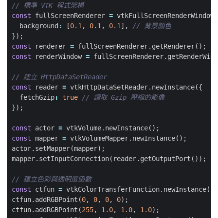
const
fullScreenRenderer
=
vtkFullScreenRenderWindow
.
background
:
[
0.1
,
0.1
,
0.1
],
});
const
renderer
=
fullScreenRenderer
.
getRenderer
();
const
renderWindow
=
fullScreenRenderer
.
getRenderWind
const
reader
=
vtkHttpDataSetReader
.
newInstance
({
fetchGzip
:
true
});
const
actor
=
vtkVolume
.
newInstance
();
const
mapper
=
vtkVolumeMapper
.
newInstance
();
actor
.
setMapper
(
mapper
);
mapper
.
setInputConnection
(
reader
.
getOutputPort
());
const
ctfun
=
vtkColorTransferFunction
.
newInstance
();
ctfun
.
addRGBPoint
(
0
,
0
,
0
,
0
);
ctfun
.
addRGBPoint
(
255
,
1.0
,
1.0
,
1.0
);