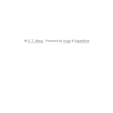
©
G. T. Wang
·
Powered by
Hugo
&
PaperMod