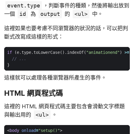
event.type
，判斷事件的種類，然後將輸出放到
一個
id
為
output
的
<ul>
中。
這裡如果也要考慮不同瀏覽器的狀況的話，可以把判
斷式改寫成這樣的形式：
if
(
e
.
type
.
toLowerCase
().
indexOf
(
"animationend"
)
>=
0
}
這樣就可以處理各種瀏覽器所產生的事件。
HTML 網頁程式碼
這裡的 HTML 網頁程式碼主要包含會滑動文字標題
與輸出用的
<ul>
。
<
body
onload
=
"setup()"
>