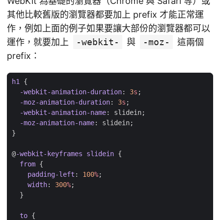
WebKit 為基礎的瀏覽器（Chrome 與 Safari 等）或
其他比較舊版的瀏覽器都要加上 prefix 才能正常運
作，例如上面的例子如果要讓大部份的瀏覽器都可以
運作，就要加上
-webkit-
與
-moz-
這兩個
prefix：
h1
{
-webkit-
animation-duration
:
3
s
;
-moz-
animation-duration
:
3
s
;
-webkit-
animation-name
:
slidein
;
-moz-
animation-name
:
slidein
;
}
@
-webkit-keyframes
slidein
{
from
{
padding-left
:
100
%
;
width
:
300
%
;
}
to
{