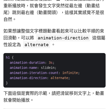
重新播放時，就會發生文字突然從最左邊（動畫結
尾）跳到最右邊（動畫開頭），這樣其實感覺不是很
自然。
如果想讓整個文字標題動畫看起來可以比較平順的來
回滑動，可以將
animation-direction
這個屬
性設定為
alternate
。
h1
{
animation-duration
:
3
s
;
animation-name
:
slidein
;
animation-iteration-count
:
infinite
;
animation-direction
:
alternate
;
}
下面這個是實際的示範，請把滑鼠移到文字上，動畫
就會開始播放。