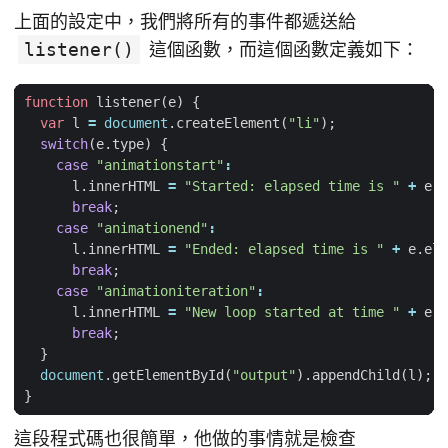
上面的設定中，我們將所有的事件都遞送給
listener()
這個函數，而這個函數定義如下：
function
listener
(
e
)
{
var
l
=
document
.
createElement
(
"li"
);
switch
(
e
.
type
)
{
case
"animationstart"
:
l
.
innerHTML
=
"Started: elapsed time is "
+
e
.
e
break
;
case
"animationend"
:
l
.
innerHTML
=
"Ended: elapsed time is "
+
e
.
ela
break
;
case
"animationiteration"
:
l
.
innerHTML
=
"New loop started at time "
+
e
.
e
break
;
}
document
.
getElementById
(
"output"
).
appendChild
(
l
);
}
這段程式碼也很簡單，他做的事情就是檢查