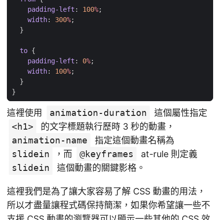
padding-left
:
100
%
;
width
:
300
%
;
}
to
{
padding-left
:
0
%
;
width
:
100
%
;
}
}
這裡使用
animation-duration
這個屬性指定
<h1>
的文字標題執行歷時 3 秒的動畫，
animation-name
指定這個動畫名稱為
slidein
，而
@keyframes
at-rule 則定義
slidein
這個動畫的關鍵影格。
這裡我們是為了讓大家容易了解 CSS 動畫的用法，
所以才盡量讓程式碼保持簡潔，如果你希望讓一些不
支援 CSS 動畫的瀏覽器可以顯示一些其他的 CSS 效