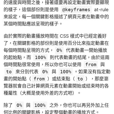
的速度與時間之後，接著還要再設定動畫實際要顯現
的樣子，這個部份則是使用
@keyframes
at-rule
來設定，每一個關鍵影格描述了網頁元素在動畫中的
某個時間點應該呈現的樣子。
由於實際的動畫播放時間在 CSS 樣式中已經定義好
了，在關鍵影格的部份則是使用百分比來指定動畫在
每個時間點呈現的方式，
0%
代表動畫一開始播放
的起始點，而
100%
則代表動畫的結尾，由於這兩
個時間點很常使用，所以你也可以使用
from
與
to
來分別代表
0%
與
100%
。如果沒有指定動
畫的開始點（
from
）或結束點（
to
），那麼瀏
覽器就會自己計算網頁元素在動畫開始或結束時的各
種屬性（大概是使用外差的方式吧）。
除了
0%
與
100%
之外，你也可以再另外加上任
何比例的關鍵影格，設定整個動畫的播放方式。