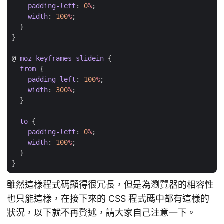
padding-left
:
0
%
;
width
:
100
%
;
}
}
@
-moz-keyframes
slidein
{
from
{
padding-left
:
100
%
;
width
:
300
%
;
}
to
{
padding-left
:
0
%
;
width
:
100
%
;
}
}
雖然這樣程式碼顯得很冗長，但是為瀏覽器的相容性
也只能這樣，在接下來的 CSS 程式碼中都有這樣的
狀況，以下就不再贅述，請大家自己注意一下。