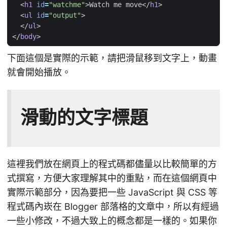
<
h1
id
=
"watchme"
>
Watch me move
</
h1
>
<
ul
id
=
"output"
>
</
ul
>
</
body
>
下面這個是實際的示範，請把滑鼠移到文字上，動畫
就會開始播放。
滑動的文字標題
這裡我們放在網頁上的程式碼都儘量以比較簡單的方
式撰寫，方便大家理解其中的重點，而在這個網頁中
實際示範部分，因為要把一些 JavaScript 與 CSS 等
程式碼內崁在 Blogger 部落格的文章中，所以有經過
一些小修改，不過大致上的概念都是一樣的。如果你