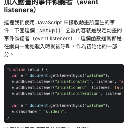
加入動畫的事件傾聽者（event
listeners）
這裡我們使用 JavaScript 來接收動畫所產生的事
件，下面這個
setup()
函數內容就是設定動畫的
事件傾聽者（event listeners），這個函數通常都是
在網頁一開始載入時就被呼叫，作為初始化的一部
分。
function
setup
()
{
var
e
=
document
.
getElementById
(
"watchme"
);
e
.
addEventListener
(
"animationstart"
,
listener
,
fals
e
.
addEventListener
(
"animationend"
,
listener
,
false
)
e
.
addEventListener
(
"animationiteration"
,
listener
,
var
e
=
document
.
getElementById
(
"watchme"
);
e
.
className
=
"slidein"
;
}