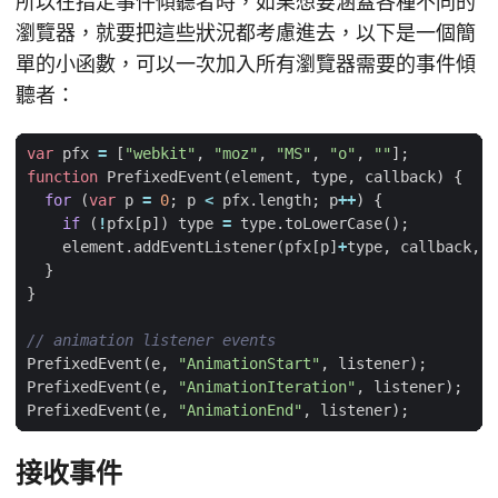
所以在指定事件傾聽者時，如果想要涵蓋各種不同的
瀏覽器，就要把這些狀況都考慮進去，以下是一個簡
單的小函數，可以一次加入所有瀏覽器需要的事件傾
聽者：
var
pfx
=
[
"webkit"
,
"moz"
,
"MS"
,
"o"
,
""
];
function
PrefixedEvent
(
element
,
type
,
callback
)
{
for
(
var
p
=
0
;
p
<
pfx
.
length
;
p
++
)
{
if
(
!
pfx
[
p
])
type
=
type
.
toLowerCase
();
element
.
addEventListener
(
pfx
[
p
]
+
type
,
callback
,
f
}
}
PrefixedEvent
(
e
,
"AnimationStart"
,
listener
);
PrefixedEvent
(
e
,
"AnimationIteration"
,
listener
);
PrefixedEvent
(
e
,
"AnimationEnd"
,
listener
);
接收事件