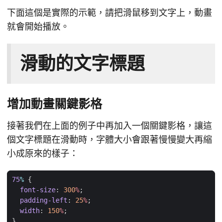
下面這個是實際的示範，請把滑鼠移到文字上，動畫
就會開始播放。
滑動的文字標題
增加動畫關鍵影格
接著我們在上面的例子中再加入一個關鍵影格，讓這
個文字標題在滑動時，字體大小會跟著慢慢變大再縮
小成原來的樣子：
75
%
{
font-size
:
300
%
;
padding-left
:
25
%
;
width
:
150
%
;
}