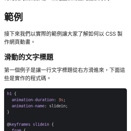
範例
接下來我們以實際的範例讓大家了解如何以 CSS 製
作網頁動畫。
滑動的文字標題
第一個例子是讓一行文字標題從右方滑進來，下面這
些是實作的程式碼。
h1
{
animation-duration
:
3
s
;
animation-name
:
slidein
;
}
@
keyframes
slidein
{
from
{