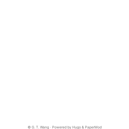
©
G. T. Wang
·
Powered by
Hugo
&
PaperMod