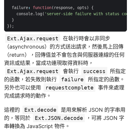
failure
:
function
(
response
,
opts
)
{
console
.
log
(
'server-side failure with status code
}
});
Ext.Ajax.request
在執行時會以非同步
（asynchronous）的方式送出請求，然後馬上回傳
（return），回傳值並不會包含與伺服器連線的任何
資訊或結果，當成功連現取得資料時，
Ext.Ajax.request
會執行
success
所指定
的函數，若失敗則執行
failure
所指定的函數。
另外也可以使用
requestcomplete
事件來處理
完成請求時的動作。
這裡的
Ext.decode
是用來解析 JSON 的字串用
的，等同於
Ext.JSON.decode
，可將 JSON 字
串轉換為 JavaScript 物件。