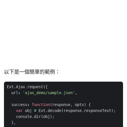
以下是一個簡單的範例：
Ext
.
Ajax
.
request
({
url
:
'ajax_demo/sample.json'
,
success
:
function
(
response
,
opts
)
{
var
obj
=
Ext
.
decode
(
response
.
responseText
);
console
.
dir
(
obj
);
},