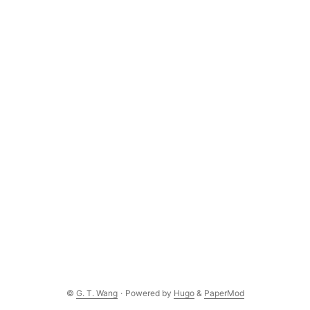
©
G. T. Wang
·
Powered by
Hugo
&
PaperMod