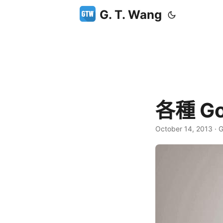
G. T. Wang
各種 G
October 14, 2013
·
G