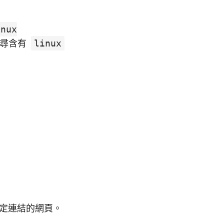
inux
搜尋含有
linux
定連結的網頁。