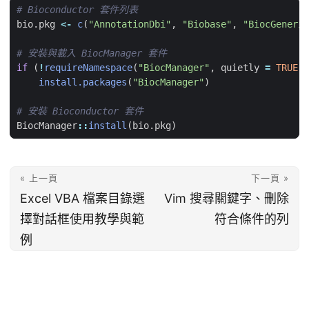
# Bioconductor 套件列表
bio.pkg
<-
c
(
"AnnotationDbi"
,
"Biobase"
,
"BiocGeneric
# 安裝與載入 BiocManager 套件
if
(
!
requireNamespace
(
"BiocManager"
,
quietly
=
TRUE
))
install.packages
(
"BiocManager"
)
# 安裝 Bioconductor 套件
BiocManager
::
install
(
bio.pkg
)
« 上一頁
下一頁 »
Excel VBA 檔案目錄選
Vim 搜尋關鍵字、刪除
擇對話框使用教學與範
符合條件的列
例