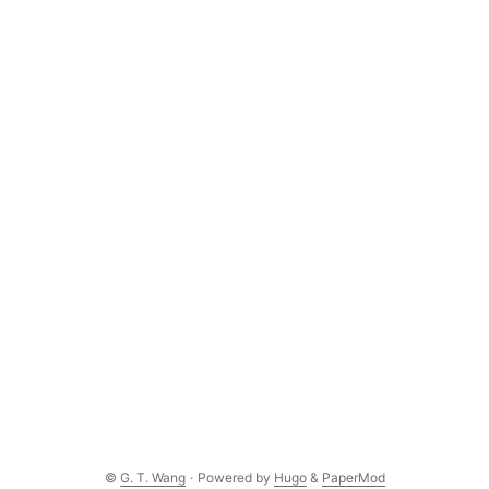
©
G. T. Wang
·
Powered by
Hugo
&
PaperMod