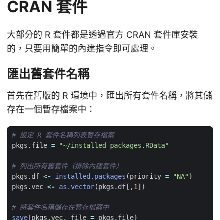
CRAN 套件
大部分的 R 套件都是透過官方 CRAN 套件庫安裝
的，只要用簡單的內建指令即可處理。
匯出舊套件名稱
首先在舊版的 R 環境中，匯出所有套件名稱，將其儲
存在一個暫存檔案中：
# 設定 R 套件名稱列表暫存檔案
pkgs.file
=
"~/installed_packages.RData"
# 列出所有舊套件（排除內建套件）
pkgs.df
<-
installed.packages
(
priority
=
"NA"
)
pkgs.vec
<-
as.vector
(
pkgs.df[
,
1
]
)
# 將套件名稱儲存在暫存檔案中
save
(
pkgs.vec
,
file
=
pkgs.file
)