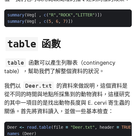
summary
(
Veg[
,
c
(
"R"
,
"ROCK"
,
"LITTER"
)
]
)
summary
(
Veg[
,
c
(
5
,
6
,
7
)
]
)
函數
table
table
函數可以產生列聯表（contingency
table），幫助我們了解整個資料的狀況。
我們以
Deer.txt
的資料來做說明，這個資料是
從不同的時間與地點所採集到的動物資料，這樣研究
的其中一項目的是找出動物長度與 E. cervi 寄生蟲的
關係。首先將資料讀入，並做一些基本檢查：
Deer
<-
read.table
(
file
=
"Deer.txt"
,
header
=
TRUE
)
names 
(
Deer
)