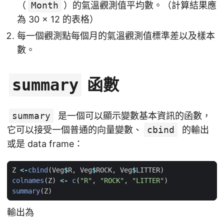
（
Month
）的氣溫觀測值平均數。（計算結果應
為 30 × 12 的表格）
每一個觀測點每個月的氣溫觀測值標準差以及樣本
數。
函數
summary
summary
是一個可以顯示變數基本資訊的函數，
它可以接受一個普通的向量變數、
cbind
的輸出
或是 data frame：
Z
<-
cbind
(
Veg
$
R
,
Veg
$
ROCK
,
Veg
$
LITTER
)
colnames
(
Z
)
<-
c
(
"R"
,
"ROCK"
,
"LITTER"
)
summary
(
Z
)
輸出為