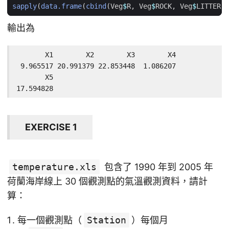
sapply
(
data.frame
(
cbind
(
Veg
$
R
,
Veg
$
ROCK
,
Veg
$
LITTER
,
輸出為
       X1        X2        X3        X4

 9.965517 20.991379 22.853448  1.086207

       X5

17.594828
EXERCISE 1
temperature.xls
包含了 1990 年到 2005 年
荷蘭海岸線上 30 個觀測點的氣溫觀測資料，請計
算：
每一個觀測點（
Station
）每個月