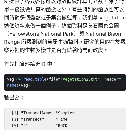
R 提供了各式各樣可以對數值做計算的函數，除了對
單一變數做計算的函數之外，有些特別的函數也可以
同時對多個變數或子集合做運算，我們拿 vegetation
這個資料來做一個例子，這個資料是黃石國家公園
（Yellowstone National Park）與 National Bison
Range 所觀測到的草原生態資料，研究的目的在於觀
察這裡的生物多樣性是否有隨著時間而改變。
首先把資料讀進 R 中：
Veg
<-
read.table
(
file
=
"Vegetation2.txt"
,
header
=
TRU
names
(
Veg
)
輸出為：
 [1] "TransectName" "Samples"

 [3] "Transect"     "Time"

 [5] "R"            "ROCK"
