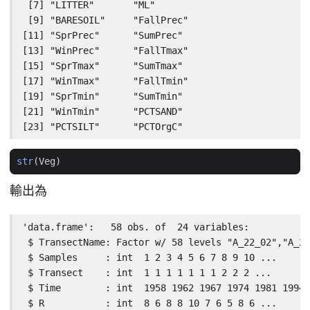
 [7] "LITTER"       "ML"

 [9] "BARESOIL"     "FallPrec"

[11] "SprPrec"      "SumPrec"

[13] "WinPrec"      "FallTmax"

[15] "SprTmax"      "SumTmax"

[17] "WinTmax"      "FallTmin"

[19] "SprTmin"      "SumTmin"

[21] "WinTmin"      "PCTSAND"

[23] "PCTSILT"      "PCTOrgC"
str
(
Veg
)
輸出為
'data.frame':	58 obs. of  24 variables:

 $ TransectName: Factor w/ 58 levels "A_22_02","A_22
 $ Samples     : int  1 2 3 4 5 6 7 8 9 10 ...

 $ Transect    : int  1 1 1 1 1 1 1 2 2 2 ...

 $ Time        : int  1958 1962 1967 1974 1981 1994 
 $ R           : int  8 6 8 8 10 7 6 5 8 6 ...
