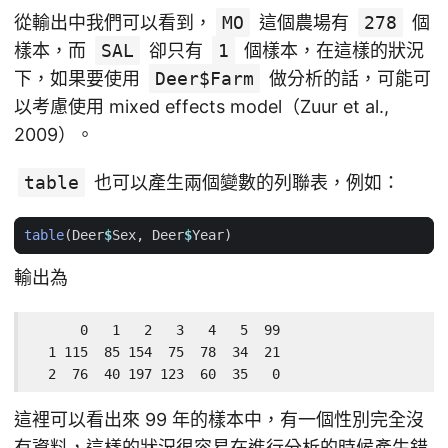
從輸出中我們可以看到，
MO
這個農場有
278
個
樣本，而
SAL
卻只有
1
個樣本，在這樣的狀況
下，如果要使用
Deer$Farm
做分析的話，可能可
以考慮使用 mixed effects model（Zuur et al.,
2009）。
table
也可以產生兩個變數的列聯表，例如：
table
(
Deer
$
Sex
,
Deer
$
Year
)
輸出為
      0   1   2   3   4   5  99

  1 115  85 154  75  78  34  21

  2  76  40 197 123  60  35   0
這裡可以看出來 99 年的樣本中，有一個性別完全沒
有資料，這樣的狀況很容易在進行分析的時候產生錯