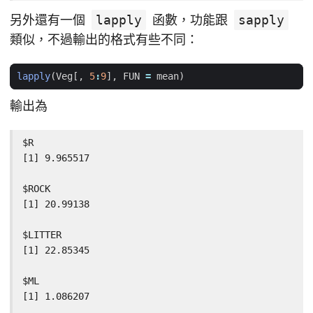
另外還有一個
lapply
函數，功能跟
sapply
類似，不過輸出的格式有些不同：
lapply
(
Veg[
,
5
:
9
]
,
FUN
=
mean
)
輸出為
$R

[1] 9.965517

$ROCK

[1] 20.99138

$LITTER

[1] 22.85345

$ML

[1] 1.086207
