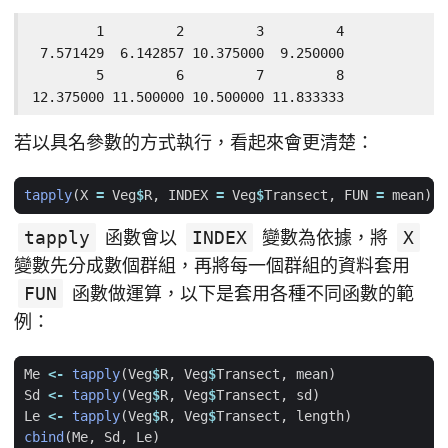
        1         2         3         4

 7.571429  6.142857 10.375000  9.250000

        5         6         7         8

12.375000 11.500000 10.500000 11.833333
若以具名參數的方式執行，看起來會更清楚：
tapply
(
X
=
Veg
$
R
,
INDEX
=
Veg
$
Transect
,
FUN
=
mean
)
tapply
函數會以
INDEX
變數為依據，將
X
變數先分成數個群組，再將每一個群組的資料套用
FUN
函數做運算，以下是套用各種不同函數的範
例：
Me
<-
tapply
(
Veg
$
R
,
Veg
$
Transect
,
mean
)
Sd
<-
tapply
(
Veg
$
R
,
Veg
$
Transect
,
sd
)
Le
<-
tapply
(
Veg
$
R
,
Veg
$
Transect
,
length
)
cbind
(
Me
,
Sd
,
Le
)