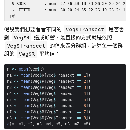
 $ ROCK        : num  27 26 30 18 23 26 39 25 24 21 
 $ LITTER      : num  30 20 24 35 22 26 19 26 24 16 
[略]
假設我們想要看看不同的
Veg$Transect
是否會
對
Veg$R
造成影響，最直接的方式就是依照
Veg$Transect
的值來區分群組，計算每一個群
組的
Veg$R
平均值：
m
<-
mean
(
Veg
$
R
)
m1
<-
mean
(
Veg
$
R[Veg
$
Transect
==
1
]
)
m2
<-
mean
(
Veg
$
R[Veg
$
Transect
==
2
]
)
m3
<-
mean
(
Veg
$
R[Veg
$
Transect
==
3
]
)
m4
<-
mean
(
Veg
$
R[Veg
$
Transect
==
4
]
)
m5
<-
mean
(
Veg
$
R[Veg
$
Transect
==
5
]
)
m6
<-
mean
(
Veg
$
R[Veg
$
Transect
==
6
]
)
m7
<-
mean
(
Veg
$
R[Veg
$
Transect
==
7
]
)
m8
<-
mean
(
Veg
$
R[Veg
$
Transect
==
8
]
)
c
(
m
,
m1
,
m2
,
m3
,
m4
,
m5
,
m6
,
m7
,
m8
)