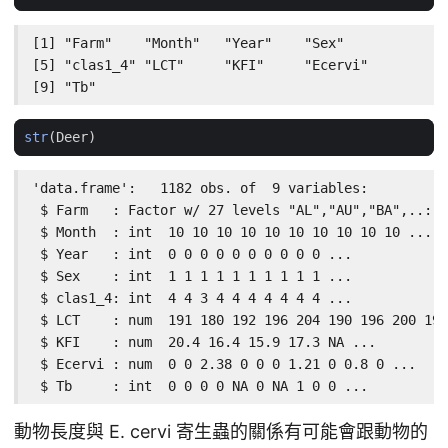
[1] "Farm"    "Month"   "Year"    "Sex"

[5] "clas1_4" "LCT"     "KFI"     "Ecervi"

[9] "Tb"
str
(
Deer
)
'data.frame':	1182 obs. of  9 variables:

 $ Farm   : Factor w/ 27 levels "AL","AU","BA",..: 1
 $ Month  : int  10 10 10 10 10 10 10 10 10 10 ...

 $ Year   : int  0 0 0 0 0 0 0 0 0 0 ...

 $ Sex    : int  1 1 1 1 1 1 1 1 1 1 ...

 $ clas1_4: int  4 4 3 4 4 4 4 4 4 4 ...

 $ LCT    : num  191 180 192 196 204 190 196 200 197
 $ KFI    : num  20.4 16.4 15.9 17.3 NA ...

 $ Ecervi : num  0 0 2.38 0 0 0 1.21 0 0.8 0 ...

 $ Tb     : int  0 0 0 0 NA 0 NA 1 0 0 ...
動物長度與 E. cervi 寄生蟲的關係有可能會跟動物的