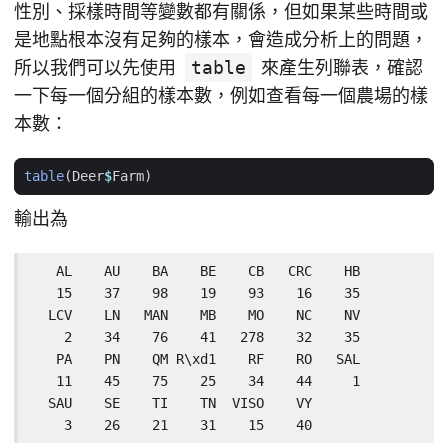
性別、採樣時間等變數都有關係，但如果某些時間或
是地點根本沒有足夠的樣本，會造成分析上的問題，
所以我們可以先使用
table
來產生列聯表，確認
一下每一個分組的樣本數，例如查看每一個農場的樣
本數：
table
(
Deer
$
Farm
)
輸出為
   AL    AU    BA    BE    CB   CRC    HB

   15    37    98    19    93    16    35

  LCV    LN   MAN    MB    MO    NC    NV

    2    34    76    41   278    32    35

   PA    PN    QM R\xd1    RF    RO   SAL

   11    45    75    25    34    44     1

  SAU    SE    TI    TN  VISO    VY

    3    26    21    31    15    40