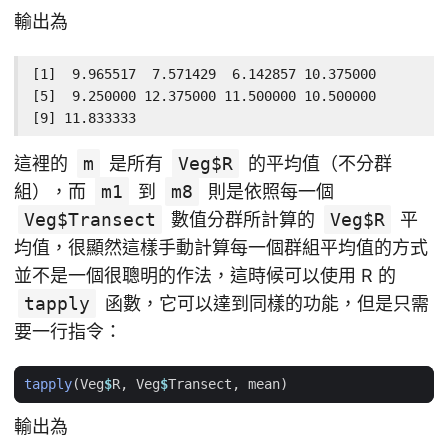
輸出為
[1]  9.965517  7.571429  6.142857 10.375000

[5]  9.250000 12.375000 11.500000 10.500000

[9] 11.833333
這裡的
m
是所有
Veg$R
的平均值（不分群
組），而
m1
到
m8
則是依照每一個
Veg$Transect
數值分群所計算的
Veg$R
平
均值，很顯然這樣手動計算每一個群組平均值的方式
並不是一個很聰明的作法，這時候可以使用 R 的
tapply
函數，它可以達到同樣的功能，但是只需
要一行指令：
tapply
(
Veg
$
R
,
Veg
$
Transect
,
mean
)
輸出為