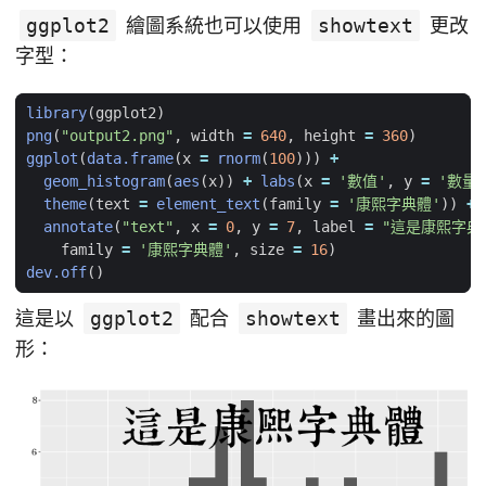
ggplot2
繪圖系統也可以使用
showtext
更改
字型：
library
(
ggplot2
)
png
(
"output2.png"
,
width
=
640
,
height
=
360
)
ggplot
(
data.frame
(
x
=
rnorm
(
100
)))
+
geom_histogram
(
aes
(
x
))
+
labs
(
x
=
'數值'
,
y
=
'數量'
theme
(
text
=
element_text
(
family
=
'康熙字典體'
))
+
annotate
(
"text"
,
x
=
0
,
y
=
7
,
label
=
"這是康熙字典
family
=
'康熙字典體'
,
size
=
16
)
dev.off
()
這是以
ggplot2
配合
showtext
畫出來的圖
形：