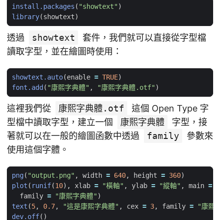
install.packages
(
"showtext"
)
library
(
showtext
)
透過
showtext
套件，我們就可以直接從字型檔
讀取字型，並在繪圖時使用：
showtext.auto
(
enable
=
TRUE
)
font.add
(
"康熙字典體"
,
"康熙字典體.otf"
)
這裡我們從
康熙字典體.otf
這個 Open Type 字
型檔中讀取字型，建立一個
康熙字典體
字型，接
著就可以在一般的繪圖函數中透過
family
參數來
使用這個字體。
png
(
"output.png"
,
width
=
640
,
height
=
360
)
plot
(
runif
(
10
),
xlab
=
"橫軸"
,
ylab
=
"縱軸"
,
main
=
family
=
"康熙字典體"
)
text
(
5
,
0.7
,
"這是康熙字典體"
,
cex
=
3
,
family
=
"康熙
dev.off
()