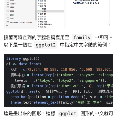
接著再將查到的字體名稱套用至
family
中即可。
以下是一個在
ggplot2
中指定中文字體的範例：
library
(
ggplot2
)
df
<-
data.frame
(
RRT
=
c
(
72.724
,
90.582
,
118.956
,
45.090
,
183.071
,
5
  資料中心 
=
factor
(
rep
(
c
(
"tokyo"
,
"tokyo2"
,
"singapor
levels
=
c
(
"tokyo"
,
"tokyo2"
,
"singapore"
)),
  測試環境 
=
factor
(
c
(
rep
(
"Hinet ADSL"
,
3
),
rep
(
"學術網
ggplot
(
df
,
aes
(
x
=
 資料中心
,
y
=
RRT
,
fill
=
 測試環境
))
geom_bar
(
position
=
position_dodge
(),
stat
=
"ident
theme
(
text
=
element_text
(
family
=
"黑體-繁 中黑"
,
size
=
這是畫出來的圖形，這樣
ggplot
圖形的中文就可