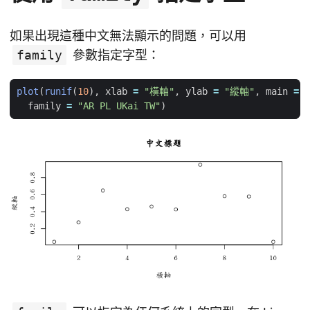
如果出現這種中文無法顯示的問題，可以用
family
參數指定字型：
plot
(
runif
(
10
),
xlab
=
"橫軸"
,
ylab
=
"縱軸"
,
main
=
family
=
"AR PL UKai TW"
)