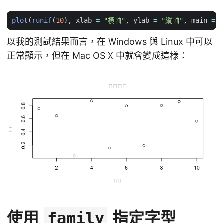
plot
(
runif
(
10
),
xlab
=
"橫軸"
,
ylab
=
"縱軸"
,
main
=
以我的測試結果而言，在 Windows 與 Linux 中可以
正常顯示，但在 Mac OS X 中就會變成這樣：
使用
指定字型
family