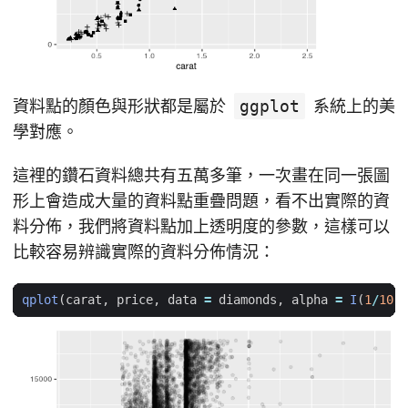
資料點的顏色與形狀都是屬於
ggplot
系統上的美
學對應。
這裡的鑽石資料總共有五萬多筆，一次畫在同一張圖
形上會造成大量的資料點重疊問題，看不出實際的資
料分佈，我們將資料點加上透明度的參數，這樣可以
比較容易辨識實際的資料分佈情況：
qplot
(
carat
,
price
,
data
=
diamonds
,
alpha
=
I
(
1
/
10
))