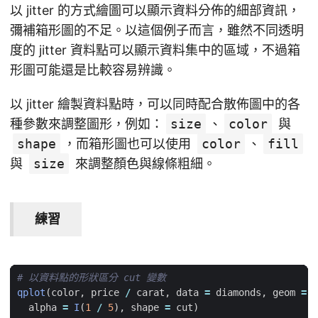
以 jitter 的方式繪圖可以顯示資料分佈的細部資訊，
彌補箱形圖的不足。以這個例子而言，雖然不同透明
度的 jitter 資料點可以顯示資料集中的區域，不過箱
形圖可能還是比較容易辨識。
以 jitter 繪製資料點時，可以同時配合散佈圖中的各
種參數來調整圖形，例如：
size
、
color
與
shape
，而箱形圖也可以使用
color
、
fill
與
size
來調整顏色與線條粗細。
練習
# 以資料點的形狀區分 cut 變數
qplot
(
color
,
price
/
carat
,
data
=
diamonds
,
geom
=
"
alpha
=
I
(
1
/
5
),
shape
=
cut
)