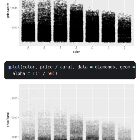
qplot
(
color
,
price
/
carat
,
data
=
diamonds
,
geom
=
"
alpha
=
I
(
1
/
50
))