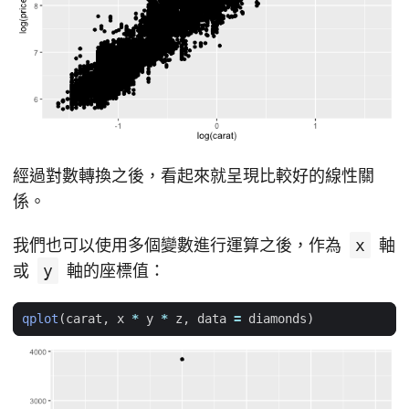
經過對數轉換之後，看起來就呈現比較好的線性關
係。
我們也可以使用多個變數進行運算之後，作為
x
軸
或
y
軸的座標值：
qplot
(
carat
,
x
*
y
*
z
,
data
=
diamonds
)