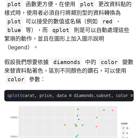
plot
函數更方便，在使用
plot
更改資料點的
樣式時，使用者必須自行將類別型的資料轉換為
plot
可以接受的數值或名稱（例如
red
、
blue
等），而
qplot
則是可以自動處理這些
繁瑣的動作，並且在圖形上加入圖示說明
（legend）。
假設我們想要依據
diamonds
中的
color
變數
來替資料點著色，區別不同顏色的鑽石，可以使用
color
參數：
qplot
(
carat
,
price
,
data
=
diamonds.subset
,
color
=
c