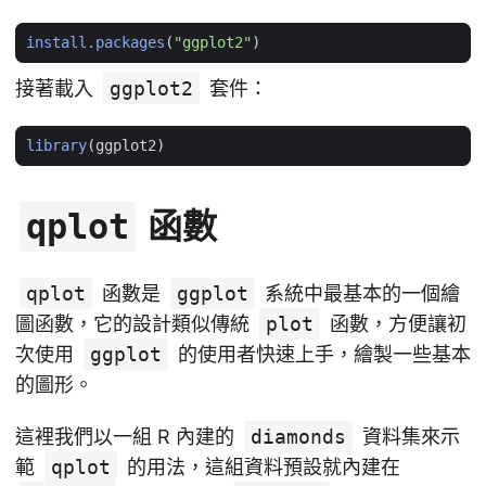
install.packages
(
"ggplot2"
)
接著載入
ggplot2
套件：
library
(
ggplot2
)
函數
qplot
qplot
函數是
ggplot
系統中最基本的一個繪
圖函數，它的設計類似傳統
plot
函數，方便讓初
次使用
ggplot
的使用者快速上手，繪製一些基本
的圖形。
這裡我們以一組 R 內建的
diamonds
資料集來示
範
qplot
的用法，這組資料預設就內建在