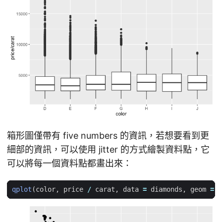
箱形圖僅帶有 five numbers 的資訊，若想要看到更
細部的資訊，可以使用 jitter 的方式繪製資料點，它
可以將每一個資料點都畫出來：
qplot
(
color
,
price
/
carat
,
data
=
diamonds
,
geom
=
"