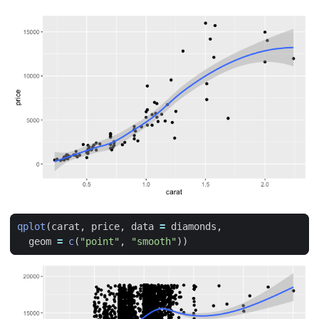
qplot
(
carat
,
price
,
data
=
diamonds
,
geom
=
c
(
"point"
,
"smooth"
))