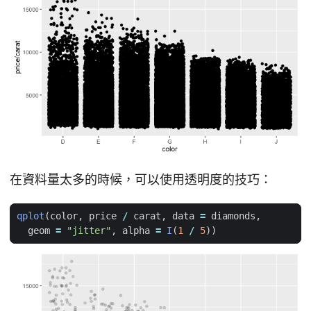
在資料量太多的時候，可以使用透明度的技巧：
qplot
(
color
,
price
/
carat
,
data
=
diamonds
,
geom
=
"jitter"
,
alpha
=
I
(
1
/
5
))