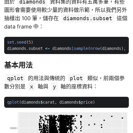
由於
diamonds
資料集的資料有五萬多筆，有些
圖形會需要使用較少量的資料做示範，所以我們另外
抽樣出 100 筆，儲存在
diamonds.subset
這個
data frame 中：
set.seed
(
5
)
diamonds.subset
<-
diamonds
[sample
(
nrow
(
diamonds
),
10
基本用法
qplot
的用法與傳統的
plot
類似，前兩個參
數分別是
x
軸與
y
軸的座標資料：
qplot
(
diamonds
$
carat
,
diamonds
$
price
)