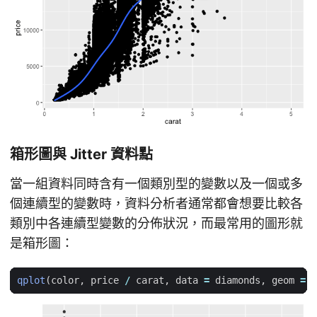
箱形圖與 Jitter 資料點
當一組資料同時含有一個類別型的變數以及一個或多
個連續型的變數時，資料分析者通常都會想要比較各
類別中各連續型變數的分佈狀況，而最常用的圖形就
是箱形圖：
qplot
(
color
,
price
/
carat
,
data
=
diamonds
,
geom
=
"