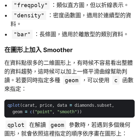
"freqpoly"
：類似直方圖，但以折線表示。
"density"
：密度函數圖，適用於連續型的資
料。
"bar"
：長條圖，適用於離散型的類別資料。
在圖形上加入 Smoother
在資料點很多的二維圖形上，有時候不容易看出整體
的資料趨勢，這時候可以加上一條平滑曲線幫助判
讀。若要同時指定多種
geom
，可以使用
c
函數
來指定：
qplot
(
carat
,
price
,
data
=
diamonds.subset
,
geom
=
c
(
"point"
,
"smooth"
))
qplot
在解讀
geom
參數時，若遇到多個幾何
圖形，就會依照這裡指定的順序依序畫在圖形上：