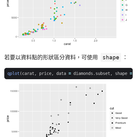
若要以資料點的形狀區分資料，可使用
shape
：
qplot
(
carat
,
price
,
data
=
diamonds.subset
,
shape
=
c