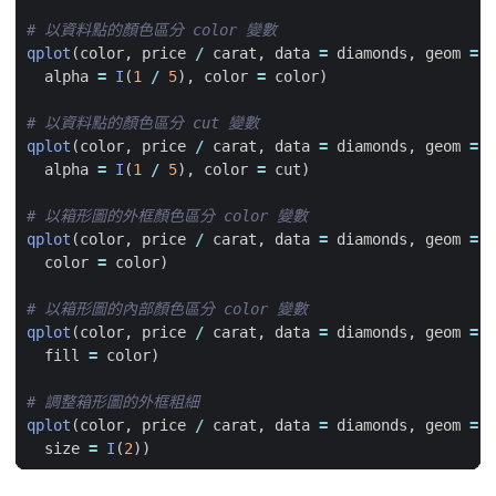
# 以資料點的顏色區分 color 變數
qplot
(
color
,
price
/
carat
,
data
=
diamonds
,
geom
=
"
alpha
=
I
(
1
/
5
),
color
=
color
)
# 以資料點的顏色區分 cut 變數
qplot
(
color
,
price
/
carat
,
data
=
diamonds
,
geom
=
"
alpha
=
I
(
1
/
5
),
color
=
cut
)
# 以箱形圖的外框顏色區分 color 變數
qplot
(
color
,
price
/
carat
,
data
=
diamonds
,
geom
=
"
color
=
color
)
# 以箱形圖的內部顏色區分 color 變數
qplot
(
color
,
price
/
carat
,
data
=
diamonds
,
geom
=
"
fill
=
color
)
# 調整箱形圖的外框粗細
qplot
(
color
,
price
/
carat
,
data
=
diamonds
,
geom
=
"
size
=
I
(
2
))