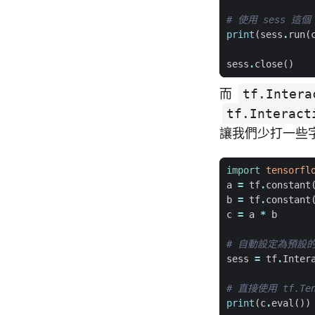
# 使用 sess 這個 
print
(
sess
.
run
(
sess
.
close
()
而
tf.Intera
tf.Interact
讓我們少打一些
import
tensorfl
a
=
tf
.
constant
b
=
tf
.
constant
c
=
a
*
b
# 自動設定為預設的 
sess
=
tf
.
Inter
# 直接使用 tf.Te
print
(
c
.
eval
())