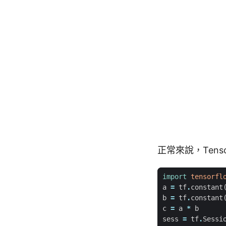
正常來說，Tens
import
tensorfl
a
=
tf
.
constant
b
=
tf
.
constant
c
=
a
*
b
sess
=
tf
.
Sessi