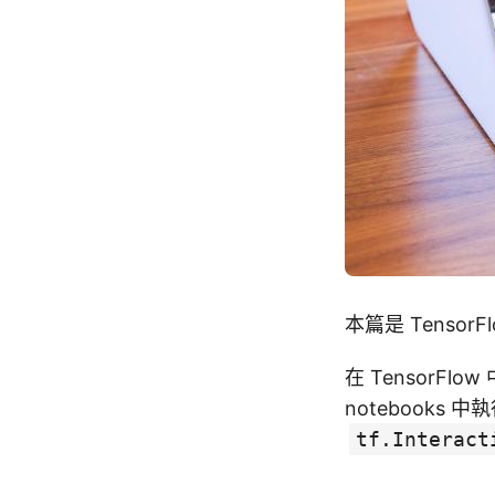
本篇是 TensorF
在 TensorFlo
notebooks 
tf.Interact