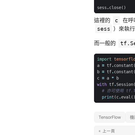
sess
.
close
()
這裡的
c
在呼
sess
）來執行
而一般的
tf.S
import
tensorfl
a
=
tf
.
constant
b
=
tf
.
constant
c
=
a
*
b
with
tf
.
Session
# 亦可使用 tf.T
print
(
c
.
eval
(
TensorFlow
機
« 上一頁