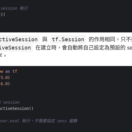
session 執行
c
))
ctiveSession
與
tf.Session
的作用相同，只不
iveSession
在建立時，會自動將自己設定為預設的 ses
字。
ow
as
tf
(
5.0
)
(
6.0
)
session
activeSession
()
nsor.eval 執行，不需要指定 sess 變數