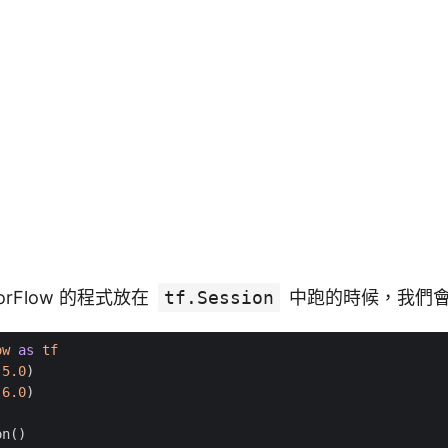
orFlow 的程式放在
tf.Session
中跑的時候，我們
ow
as
tf
(
5.0
)
(
6.0
)
on
()