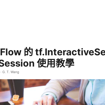
Flow 的 tf.InteractiveS
Session 使用教學
·
G. T. Wang