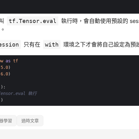
叫
tf.Tensor.eval
執行時，會自動使用預設的 sess
。
ession
只有在
with
環境之下才會將自己設定為預設的 
ow
as
tf
(
5.0
)
(
6.0
)
():
ensor.eval 執行
))
器學習
過時文章