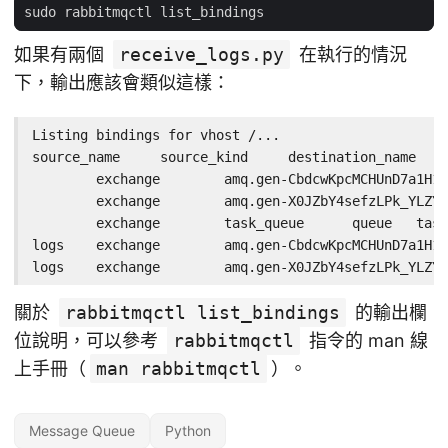
如果有兩個
receive_logs.py
在執行的情況
下，輸出應該會類似這樣：
Listing bindings for vhost /...

source_name	source_kind	destination_name	destination_kind	routing_key	arguments

	exchange	amq.gen-CbdcwKpcMCHUnD7a1H1k9A	queue	amq.gen-CbdcwKpcMCHUnD7a1H1k9A	[]

	exchange	amq.gen-X0JZbY4sefzLPk_YLZY0AQ	queue	amq.gen-X0JZbY4sefzLPk_YLZY0AQ	[]

	exchange	task_queue	queue	task_queue	[]

logs	exchange	amq.gen-CbdcwKpcMCHUnD7a1H1k9A	queue	amq.gen-CbdcwKpcMCHUnD7a1H1k9A	[]

關於
rabbitmqctl list_bindings
的輸出欄
位說明，可以參考
rabbitmqctl
指令的 man 線
上手冊（
man rabbitmqctl
）。
Message Queue
Python