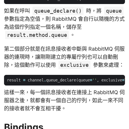
如果在呼叫
queue_declare()
時，將
queue
參數指定為空值，則 RabbitMQ 會自行以隨機的方式
為這個佇列指定一個名稱，儲存至
result.method.queue
。
第二個部分就是在訊息接收者中斷與 RabbitMQ 伺服
器的連現時，讓剛剛建立的專屬佇列也可以自動刪
除，這個動作可以使用
exclusive
參數來處理：
result
=
channel
.
queue_declare
(
queue
=
''
,
exclusive
=
Tr
這樣一來，每一個訊息接收者在連接上 RabbitMQ 伺
服器之後，就都會有一個自己的佇列，如此一來不同
的接收者就不會互相干擾。
Bindings