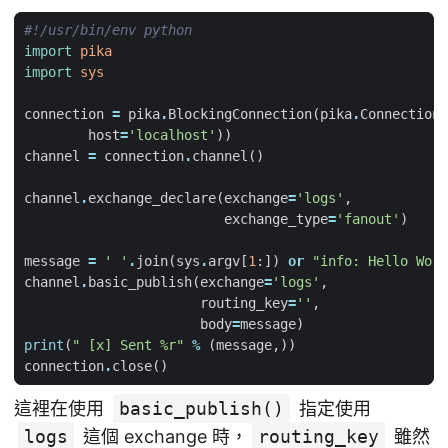
#!/usr/bin/env python
import
pika
import
sys
connection
=
pika
.
BlockingConnection
(
pika
.
ConnectionP
host
=
'localhost'
))
channel
=
connection
.
channel
()
channel
.
exchange_declare
(
exchange
=
'logs'
,
exchange_type
=
'fanout'
)
message
=
' '
.
join
(
sys
.
argv
[
1
:])
or
"info: Hello Worl
channel
.
basic_publish
(
exchange
=
'logs'
,
routing_key
=
''
,
body
=
message
)
print
(
" [x] Sent 
%r
"
%
(
message
,))
connection
.
close
()
這裡在使用
basic_publish()
指定使用
logs
這個 exchange 時，
routing_key
雖然