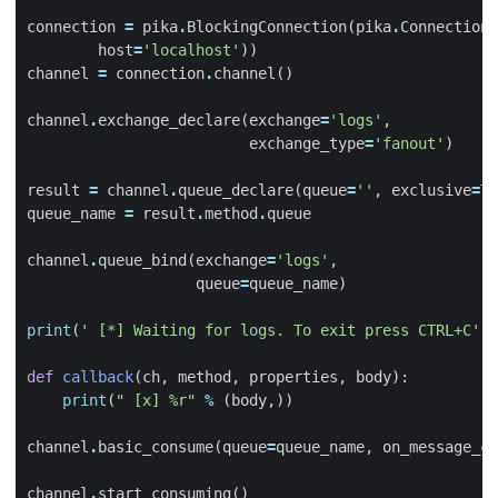
connection
=
pika
.
BlockingConnection
(
pika
.
ConnectionP
host
=
'localhost'
))
channel
=
connection
.
channel
()
channel
.
exchange_declare
(
exchange
=
'logs'
,
exchange_type
=
'fanout'
)
result
=
channel
.
queue_declare
(
queue
=
''
,
exclusive
=
Tr
queue_name
=
result
.
method
.
queue
channel
.
queue_bind
(
exchange
=
'logs'
,
queue
=
queue_name
)
print
(
' [*] Waiting for logs. To exit press CTRL+C'
)
def
callback
(
ch
,
method
,
properties
,
body
):
print
(
" [x] 
%r
"
%
(
body
,))
channel
.
basic_consume
(
queue
=
queue_name
,
on_message_ca
channel
.
start_consuming
()