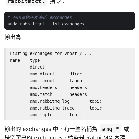
rabbitmqctl
指令：
# 列出系統中所有的 exchanges
輸出為
Listing exchanges for vhost / ...

name	type

	direct

	amq.direct	direct

	amq.fanout	fanout

	amq.headers	headers

	amq.match	headers

	amq.rabbitmq.log	topic

	amq.rabbitmq.trace	topic

	amq.topic	topic
輸出的 exchanges 中，有一些名稱為
amq.*
或
是空字串的 exchanges，這些是 RabbitMQ 內建