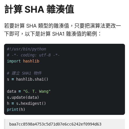
計算 SHA 雜湊值
若要計算 SHA 類型的雜湊值，只要把演算法更改一
下即可，以下是計算 SHA1 雜湊值的範例：
#!/usr/bin/python
# -*- coding: utf-8 -*-
import
hashlib
# 建立 SHA1 物件
s
=
hashlib
.
sha1
()
data
=
"G. T. Wang"
s
.
update
(
data
)
h
=
s
.
hexdigest
()
print
(
h
)
baa7cc8598a4753c5d71d07e6cc6242ef0994d63