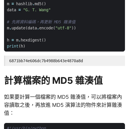
m
=
hashlib
.
md5
()
data
=
"G. T. Wang"
# 先將資料編碼，再更新 MD5 雜湊值
m
.
update
(
data
.
encode
(
"utf-8"
))
h
=
m
.
hexdigest
()
print
(
h
)
6871bb74e606dc7b4988b643e4870a8d
計算檔案的 MD5 雜湊值
如果要計算一個檔案的 MD5 雜湊值，可以將檔案內
容讀取之後，再放進 MD5 演算法的物件來計算雜湊
值：
#!/usr/bin/python