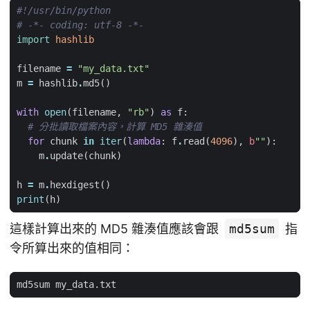
#!/usr/bin/python
# -*- coding: utf-8 -*-
import
hashlib
filename
=
"my_data.txt"
m
=
hashlib
.
md5
()
with
open
(
filename
,
"rb"
)
as
f
:
# 分批讀取檔案內容，計算 MD5 雜湊值
for
chunk
in
iter
(
lambda
:
f
.
read
(
4096
),
b
""
):
m
.
update
(
chunk
)
h
=
m
.
hexdigest
()
print
(
h
)
這樣計算出來的 MD5 雜湊值應該會跟
md5sum
指
令所算出來的值相同：