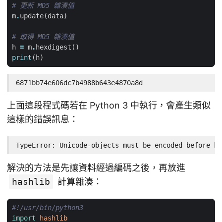
# 更新 MD5 雜湊值
m
.
update
(
data
)
# 取得 MD5 雜湊值
h
=
m
.
hexdigest
()
print
(
h
)
6871bb74e606dc7b4988b643e4870a8d
上面這段程式碼若在 Python 3 中執行，會產生類似
這樣的錯誤訊息：
TypeError: Unicode-objects must be encoded before ha
解決的方法是先讓資料經過編碼之後，再放進
hashlib
計算雜湊：
#!/usr/bin/python3
import
hashlib