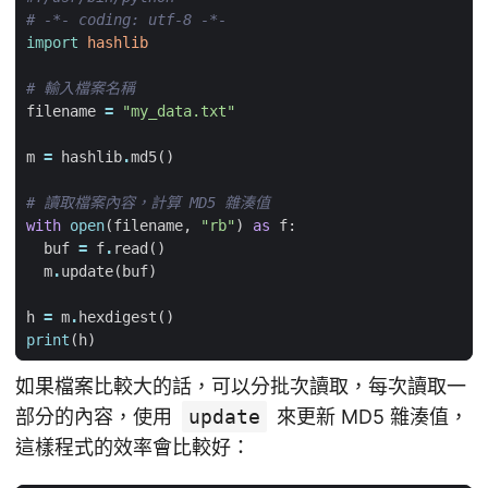
# -*- coding: utf-8 -*-
import
hashlib
# 輸入檔案名稱
filename
=
"my_data.txt"
m
=
hashlib
.
md5
()
# 讀取檔案內容，計算 MD5 雜湊值
with
open
(
filename
,
"rb"
)
as
f
:
buf
=
f
.
read
()
m
.
update
(
buf
)
h
=
m
.
hexdigest
()
print
(
h
)
如果檔案比較大的話，可以分批次讀取，每次讀取一
部分的內容，使用
update
來更新 MD5 雜湊值，
這樣程式的效率會比較好：