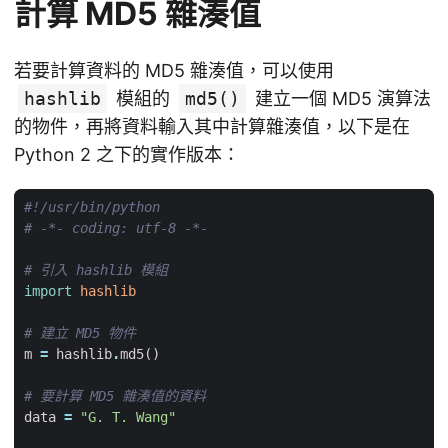
計算 MD5 雜湊值
若要計算資料的 MD5 雜湊值，可以使用
hashlib
模組的
md5()
建立一個 MD5 演算法
的物件，再將資料輸入其中計算雜湊值，以下是在
Python 2 之下的實作版本：
#!/usr/bin/python
# -*- coding: utf-8 -*-
# 引入 hashlib 模組
import
hashlib
# 建立 MD5 物件
m
=
hashlib
.
md5
()
# 要計算 MD5 雜湊值的資料
data
=
"G. T. Wang"