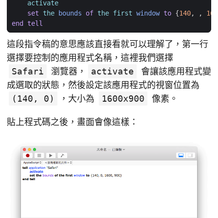
activate
set
the
bounds
of
the
first
window
to
{
140
,
,
160
end
tell
這段指令稿的意思應該直接看就可以理解了，第一行
選擇要控制的應用程式名稱，這裡我們選擇
Safari
瀏覽器，
activate
會讓該應用程式變
成選取的狀態，然後設定該應用程式的視窗位置為
(140, 0)
，大小為
1600x900
像素。
貼上程式碼之後，畫面會像這樣：