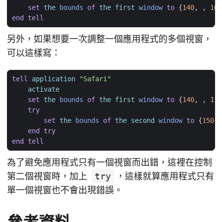
set
the
bounds
of
the
first
window
to
{
140
,
,
160
end
tell
另外，如果想要一次調整一個應用程式的多個視窗，
可以這樣寫：
tell
application
"Safari"
activate
set
the
bounds
of
the
first
window
to
{
140
,
,
116
try
set
the
bounds
of
the
second
window
to
{
150
,
end
try
end
tell
為了避免應用程式只有一個視窗而出錯，這裡在控制
第二個視窗時，加上
try
，這樣就算應用程式只有
單一個視窗也不會出現錯誤。