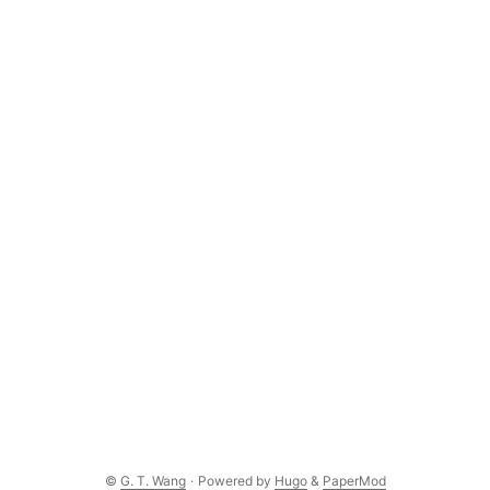
©
G. T. Wang
·
Powered by
Hugo
&
PaperMod