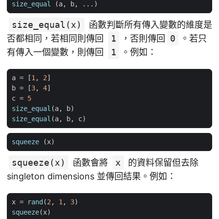
size_equal
(
a
,
b
,
...)
size_equal(x)
函數判斷所有傳入變數的維度是
否都相同，若相同則傳回
1
，否則傳回
0
。若只
有傳入一個變數，則傳回
1
。例如：
a
=
[
1
,
2
]
b
=
[
3
,
4
]
c
=
5
size_equal
(
a
,
b
)
size_equal
(
a
,
b
,
c
)
squeeze
(
x
)
squeeze(x)
函數會將
x
的資料保留但去除
singleton dimensions 並傳回結果。例如：
x
=
rand
(
2
,
1
,
3
)
squeeze
(
x
)