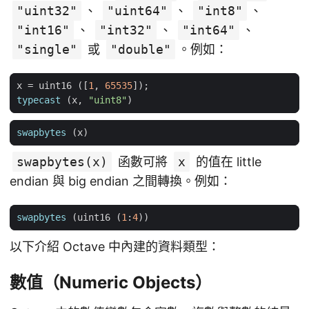
"uint32"
、
"uint64"
、
"int8"
、
"int16"
、
"int32"
、
"int64"
、
"single"
或
"double"
。例如：
x
=
uint16
([
1
,
65535
]);
typecast
(
x
,
"uint8"
)
swapbytes
(
x
)
swapbytes(x)
函數可將
x
的值在 little
endian 與 big endian 之間轉換。例如：
swapbytes
(
uint16
(
1
:
4
))
以下介紹 Octave 中內建的資料類型：
數值（Numeric Objects）