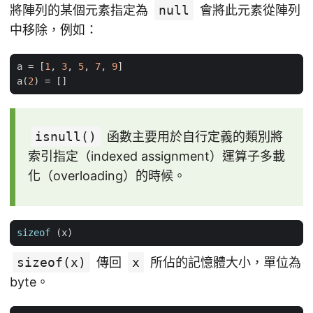
將陣列的某個元素指定為
null
會將此元素從陣列
中移除，例如：
a
=
[
1
,
3
,
5
,
7
,
9
]
a
(
2
)
=
[]
isnull()
函數主要用於自行定義的類別將
索引指定（indexed assignment）運算子多載
化（overloading）的時候。
sizeof
(
x
)
sizeof(x)
傳回
x
所佔的記憶體大小，單位為
byte。