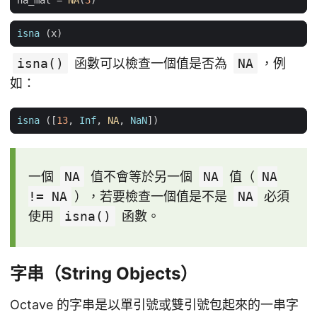
na_mat
=
NA
(
3
)
isna
(
x
)
isna()
函數可以檢查一個值是否為
NA
，例
如：
isna
([
13
,
Inf
,
NA
,
NaN
])
一個
NA
值不會等於另一個
NA
值（
NA
!= NA
），若要檢查一個值是不是
NA
必須
使用
isna()
函數。
字串（String Objects）
Octave 的字串是以單引號或雙引號包起來的一串字