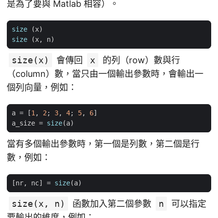
是為了要與 Matlab 相容）。
size
(
x
)
size
(
x
,
n
)
size(x)
會傳回
x
的列（row）數與行
（column）數，當只由一個輸出參數時，會輸出一
個列向量，例如：
a
=
[
1
,
2
;
3
,
4
;
5
,
6
]
a_size
=
size
(
a
)
當有多個輸出參數時，第一個是列數，第二個是行
數，例如：
[
nr
,
nc
]
=
size
(
a
)
size(x, n)
函數加入第二個參數
n
可以指定
要輸出的維度，例如：