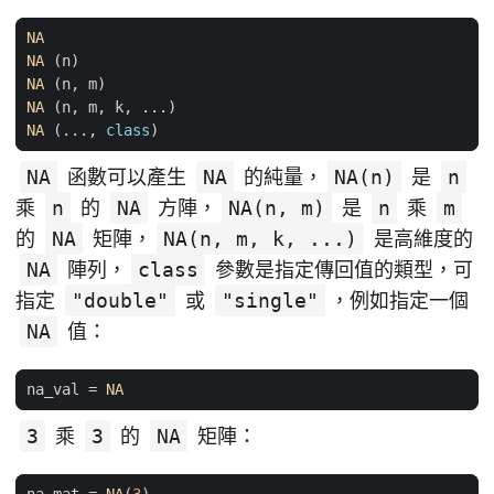
NA
NA
(
n
)
NA
(
n
,
m
)
NA
(
n
,
m
,
k
,
...)
NA
(...,
class
)
NA
函數可以產生
NA
的純量，
NA(n)
是
n
乘
n
的
NA
方陣，
NA(n, m)
是
n
乘
m
的
NA
矩陣，
NA(n, m, k, ...)
是高維度的
NA
陣列，
class
參數是指定傳回值的類型，可
指定
"double"
或
"single"
，例如指定一個
NA
值：
na_val
=
NA
3
乘
3
的
NA
矩陣：