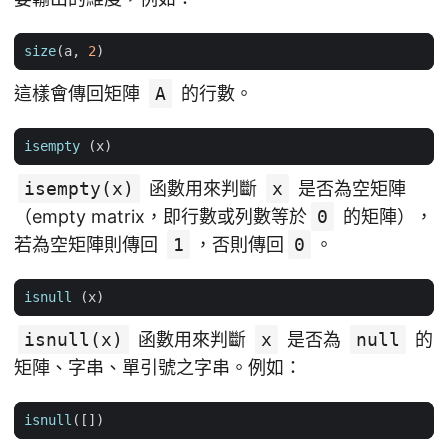
size
(
a
,
2
)
這樣會傳回矩陣
A
的行數。
isempty
(
x
)
isempty(x)
函數用來判斷
x
是否為空矩陣
（empty matrix，即行數或列數等於
0
的矩陣），
若為空矩陣則傳回
1
，否則傳回
0
。
isnull
(
x
)
isnull(x)
函數用來判斷
x
是否為
null
的
矩陣、字串、單引號之字串。例如：
isnull
([])