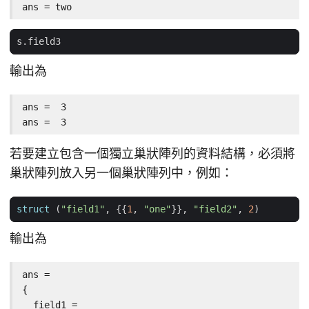
ans = two
s
.
field3
輸出為
ans =  3

ans =  3
若要建立包含一個獨立巢狀陣列的資料結構，必須將
巢狀陣列放入另一個巢狀陣列中，例如：
struct
(
"field1"
,
{{
1
,
"one"
}},
"field2"
,
2
)
輸出為
ans =

{

  field1 =
