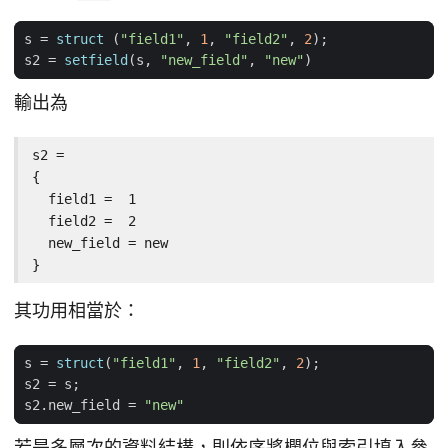
s
=
struct
(
"field1"
,
1
,
"field2"
,
2
);
s2
=
setfield
(
s
,
"new_field"
,
"new"
)
輸出為
s2 =

{

  field1 =  1

  field2 =  2

  new_field = new

}
其功用相當於：
s
=
struct
(
"field1"
,
1
,
"field2"
,
2
);
s2
=
s
;
s2
.
new_field
=
"new"
若是多層次的資料結構，則依序將欄位與索引填入參