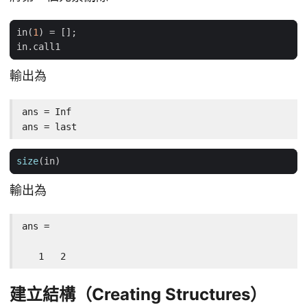
in
(
1
)
=
[];
in
.
call1
輸出為
ans = Inf

ans = last
size
(
in
)
輸出為
ans =

   1   2
建立結構（Creating Structures）