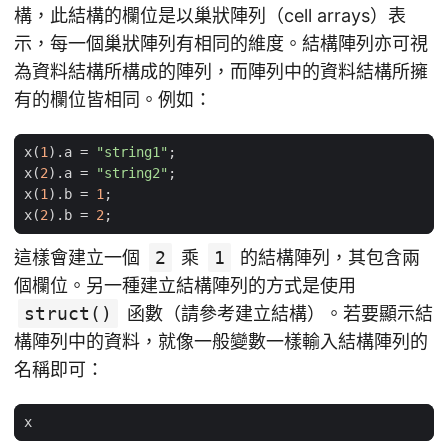
構，此結構的欄位是以巢狀陣列（cell arrays）表
示，每一個巢狀陣列有相同的維度。結構陣列亦可視
為資料結構所構成的陣列，而陣列中的資料結構所擁
有的欄位皆相同。例如：
x
(
1
).
a
=
"string1"
;
x
(
2
).
a
=
"string2"
;
x
(
1
).
b
=
1
;
x
(
2
).
b
=
2
;
這樣會建立一個
2
乘
1
的結構陣列，其包含兩
個欄位。另一種建立結構陣列的方式是使用
struct()
函數（請參考建立結構）。若要顯示結
構陣列中的資料，就像一般變數一樣輸入結構陣列的
名稱即可：
x