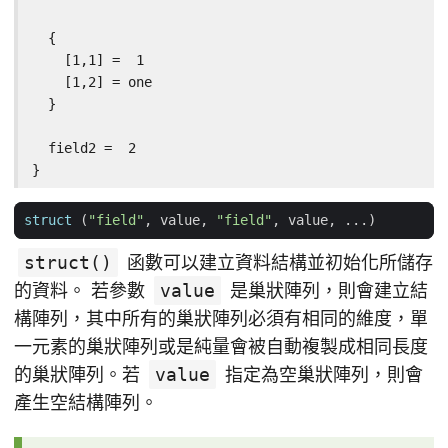
  {

    [1,1] =  1

    [1,2] = one

  }

  field2 =  2

}
struct
(
"field"
,
value
,
"field"
,
value
,
...)
struct()
函數可以建立資料結構並初始化所儲存
的資料。 若參數
value
是巢狀陣列，則會建立結
構陣列，其中所有的巢狀陣列必須有相同的維度，單
一元素的巢狀陣列或是純量會被自動複製成相同長度
的巢狀陣列。若
value
指定為空巢狀陣列，則會
產生空結構陣列。