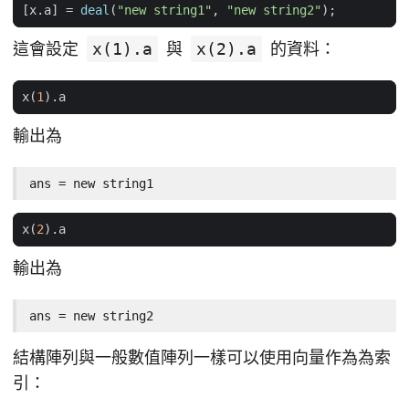
[
x
.
a
]
=
deal
(
"new string1"
,
"new string2"
);
這會設定
x(1).a
與
x(2).a
的資料：
x
(
1
).
a
輸出為
ans = new string1
x
(
2
).
a
輸出為
ans = new string2
結構陣列與一般數值陣列一樣可以使用向量作為為索
引：