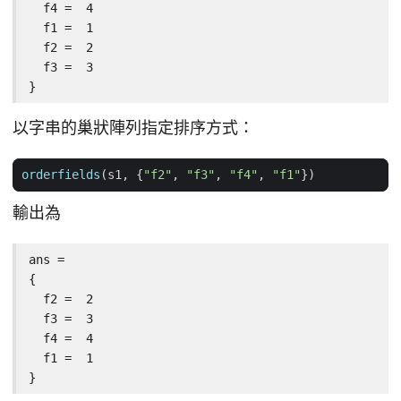
  f4 =  4

  f1 =  1

  f2 =  2

  f3 =  3

}
以字串的巢狀陣列指定排序方式：
orderfields
(
s1
,
{
"f2"
,
"f3"
,
"f4"
,
"f1"
})
輸出為
ans =

{

  f2 =  2

  f3 =  3

  f4 =  4

  f1 =  1

}