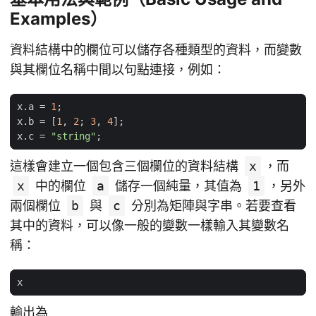
Examples）
資料結構中的欄位可以儲存各種類型的資料，而變數
與其欄位名稱中間以句點連接，例如：
x
.
a
=
1
;
x
.
b
=
[
1
,
2
;
3
,
4
];
x
.
c
=
"string"
;
這樣會建立一個包含三個欄位的資料結構
x
，而
x
中的欄位
a
儲存一個純量，其值為
1
，另外
兩個欄位
b
與
c
分別為矩陣與字串。若要查看
其中的資料，可以像一般的變數一樣輸入其變數名
稱：
x
輸出為