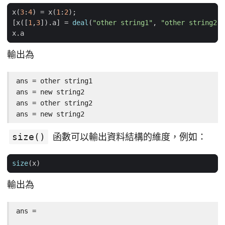
x
(
3
:
4
)
=
x
(
1
:
2
);
[
x
([
1
,
3
]).
a
]
=
deal
(
"other string1"
,
"other string2"
)
x
.
a
輸出為
ans = other string1

ans = new string2

ans = other string2

ans = new string2
size()
函數可以輸出資料結構的維度，例如：
size
(
x
)
輸出為
ans =
