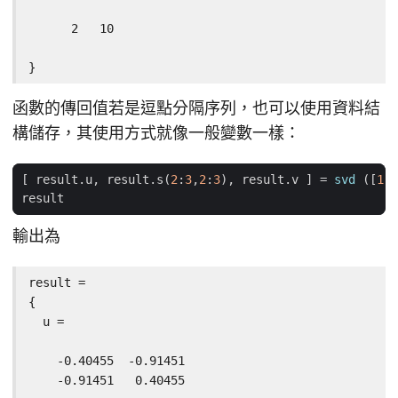
      2   10

}
函數的傳回值若是逗點分隔序列，也可以使用資料結
構儲存，其使用方式就像一般變數一樣：
[
result
.
u
,
result
.
s
(
2
:
3
,
2
:
3
),
result
.
v
]
=
svd
([
1
,
result
輸出為
result =

{

  u =

    -0.40455  -0.91451

    -0.91451   0.40455
