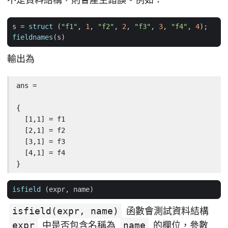
s
=
struct
(
"f1"
,
1
,
"f2"
,
2
,
"f3"
,
3
,
"f4"
,
4
);
fieldnames
(
s
)
輸出為
ans =

{

  [1,1] = f1

  [2,1] = f2

  [3,1] = f3

  [4,1] = f4

}
isfield
(
expr
,
name
)
isfield(expr, name)
函數會測試資料結構
expr
中是否包含名稱為
name
的欄位，參數