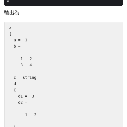
x
輸出為
x =

{

  a =  1

  b =

     1   2

     3   4

  c = string

  d =

  {

    d1 =  3

    d2 =

       1   2
