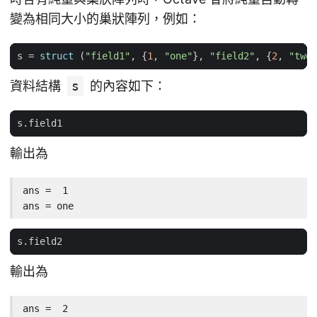
變為相同大小的巢狀陣列，例如：
s
=
struct
(
"field1"
,
{
1
,
"one"
},
"field2"
,
{
2
,
"two"
資料結構
s
的內容如下：
s
.
field1
輸出為
ans =  1

ans = one
s
.
field2
輸出為
ans =  2
