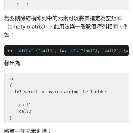
   1   4
若要刪除結構陣列中的元素可以將其指定為空矩陣
（empty matrix），此用法與一般數值陣列相同，例
如：
in
=
struct
(
"call1"
,
{
x
,
Inf
,
"last"
},
"call2"
,
{
x
,
輸出為
in =

{

  1x3 struct array containing the fields:

    call1

    call2

}
將第一個元素刪除：