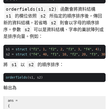
orderfields(s1, s2)
函數會將資料結構
s1
的欄位依照
s2
所指定的順序排序後，傳回
新的資料結構，若省略
s2
則會以字母的順序排
序。參數
s2
可以是資料結構、字串的巢狀陣列或
是排序向量。例如：
s1
=
struct
(
"f1"
,
1
,
"f2"
,
2
,
"f3"
,
3
,
"f4"
,
4
);
s2
=
struct
(
"f4"
,
40
,
"f1"
,
10
,
"f2"
,
20
,
"f3"
,
30
);
將
s1
以
s2
的順序排序：
orderfields
(
s1
,
s2
)
輸出為
ans =

{
