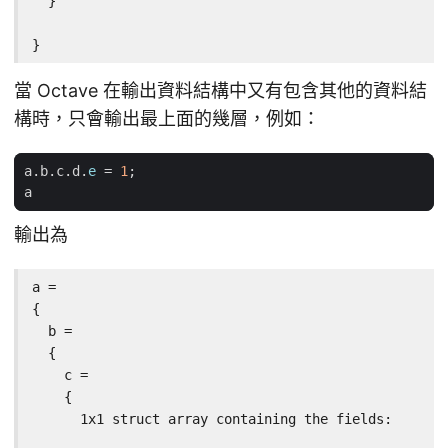
  }

}
當 Octave 在輸出資料結構中又有包含其他的資料結
構時，只會輸出最上面的幾層，例如：
a
.
b
.
c
.
d
.
e
=
1
;
a
輸出為
a =

{

  b =

  {

    c =

    {

      1x1 struct array containing the fields:
