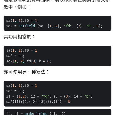
數中，例如：
sa
(
1
,
1
).
f0
=
1
;
sa2
=
setfield
(
sa
,
{
1
,
2
},
"fd"
,
{
3
},
"b"
,
6
);
其功用相當於：
sa
(
1
,
1
).
f0
=
1
;
sa2
=
sa
;
sa2
(
1
,
2
).
fd
(
3
).
b
=
6
;
亦可使用另一種寫法：
sa
(
1
,
1
).
f0
=
1
;
sa2
=
sa
;
i1
=
{
1
,
2
};
i2
=
"fd"
;
i3
=
{
3
};
i4
=
"b"
;
sa2
(
i1
{:}).(
i2
)(
i3
{:}).(
i4
)
=
6
;
[
t
,
p
]
=
orderfields
(
s1
,
s2
)