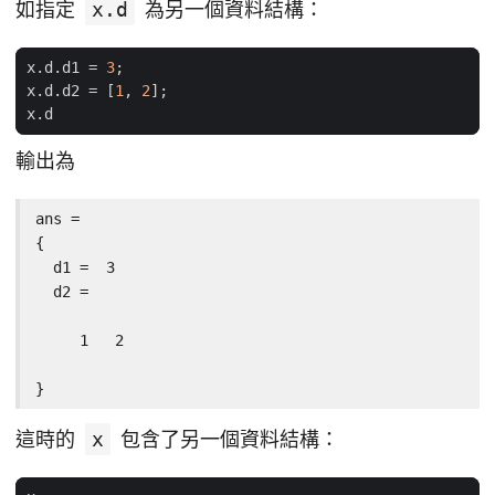
如指定
x.d
為另一個資料結構：
x
.
d
.
d1
=
3
;
x
.
d
.
d2
=
[
1
,
2
];
x
.
d
輸出為
ans =

{

  d1 =  3

  d2 =

     1   2

}
這時的
x
包含了另一個資料結構：