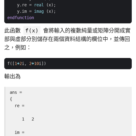
y
.
re
=
real
(
x
);
y
.
im
=
imag
(
x
);
endfunction
此函數
f(x)
會將輸入的複數純量或矩陣分開成實
部與虛部分別儲存在兩個資料結構的欄位中，並傳回
之，例如：
f
([
1
+
2
i
,
2
+
10
i
])
輸出為
ans =

{

  re =

     1   2

  im =
