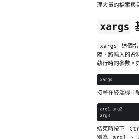
理大量的檔案與
xargs
xargs
這個指令
隔，將輸入的資
執行時的參數。
接著在終端機中
結束時按下
Ct
別為
arg1
、