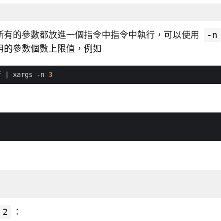
所有的參數都放進一個指令中指令中執行，可以使用
-n
用的參數個數上限值，例如
f 
|
 xargs -n 
3
2
：