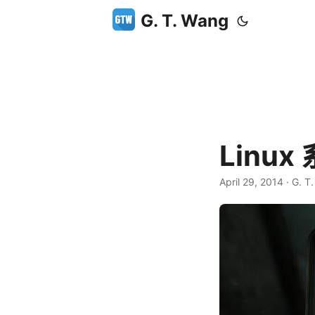
G. T. Wang
Linu
April 29, 2014
·
G. T