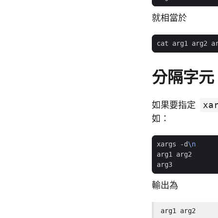
就相當於
分隔字元
如果要指定
xa
如：
xargs -d
\n
輸出為
arg1 arg2
