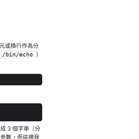
白字元或換行作為分
/bin/echo
）
 3 個字串（分
的參數，而這裡我