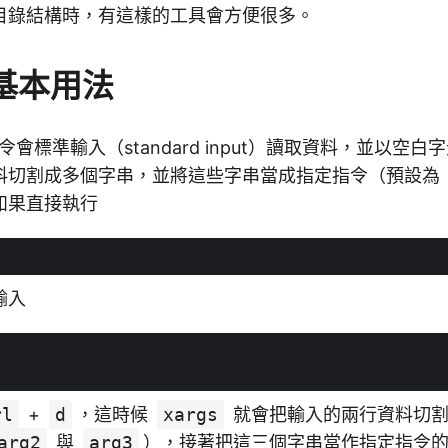
目錄結構時，有這樣的工具會方便很多。
基本用法
會標準輸入（standard input）讀取資料，並以空
料切割成多個字串，並將這些字串當成指定指令（預設為
如果直接執行
輸入
rl
+
d
，這時候
xargs
就會把輸入的兩行資料切割成
arg2
與
arg3
），接著把這三個字串當作指定指令