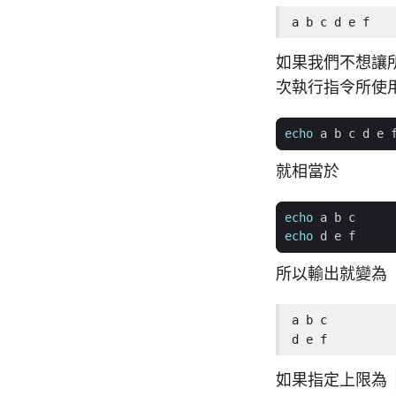
a b c d e f
如果我們不想讓
次執行指令所使
echo
 a b c d e 
就相當於
echo
echo
所以輸出就變為
a b c

d e f
如果指定上限為