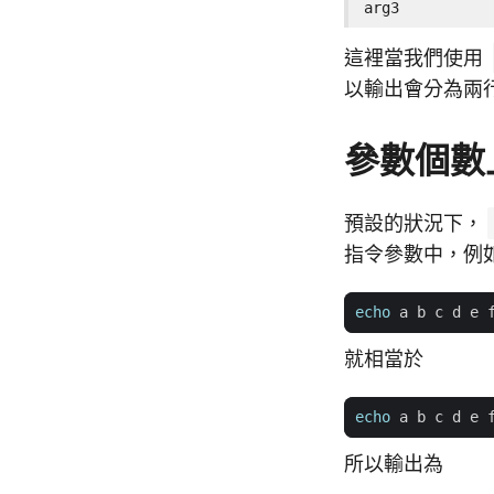
arg3
這裡當我們使用
以輸出會分為兩
參數個數
預設的狀況下，
指令參數中，例
echo
 a b c d e 
就相當於
echo
所以輸出為