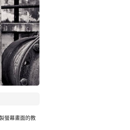
re，錄製螢幕畫面的教