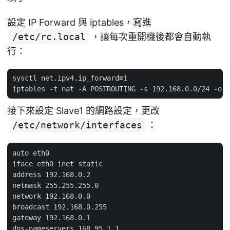
設定 IP Forward 與 iptables，寫進
/etc/rc.local
，讓每次重開機後都會自動執
行：
sysctl net.ipv4.ip_forward
=
1
接下來設定 Slave1 的網路設定，更改
/etc/network/interfaces
：
auto eth0

iface eth0 inet static

address 192.168.0.2

netmask 255.255.255.0

network 192.168.0.0

broadcast 192.168.0.255

gateway 192.168.0.1
