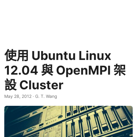
使用 Ubuntu Linux
12.04 與 OpenMPI 架
設 Cluster
May 28, 2012
·
G. T. Wang