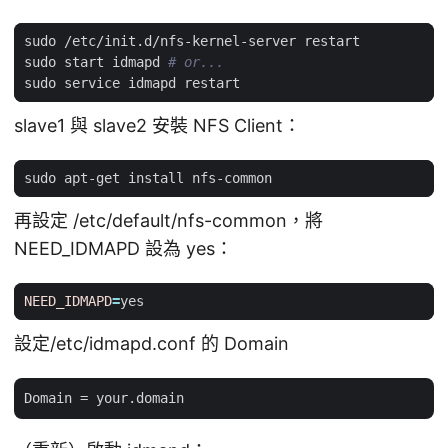
sudo start idmapd 
# or...
slave1 與 slave2 安裝 NFS Client：
再設定 /etc/default/nfs-common，將
NEED_IDMAPD 設為 yes：
NEED_IDMAPD
=
設定/etc/idmapd.conf 的 Domain