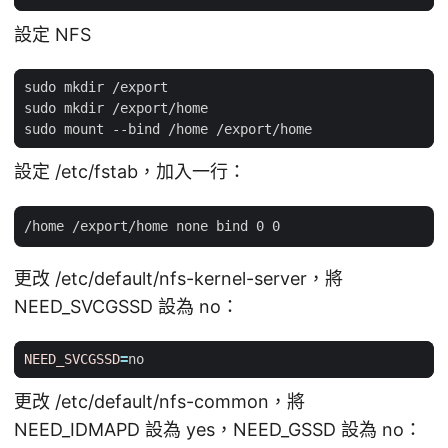
設定 NFS
設定 /etc/fstab，加入一行：
更改 /etc/default/nfs-kernel-server，將
NEED_SVCGSSD 設為 no：
NEED_SVCGSSD
=
更改 /etc/default/nfs-common，將
NEED_IDMAPD 設為 yes，NEED_GSSD 設為 no：