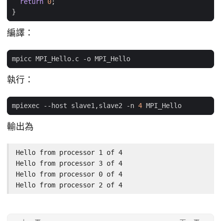
return
0
;
}
編譯：
執行：
mpiexec --host slave1,slave2 -n 
4
輸出為
Hello from processor 1 of 4

Hello from processor 3 of 4

Hello from processor 0 of 4

Hello from processor 2 of 4