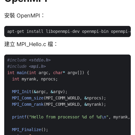
安裝 OpenMPI：
建立 MPI_Hello.c 檔：
#include
<stdio.h>
#include
<mpi.h>
int
main
(
int
argc
,
char
*
argv
[])
{
int
myrank
,
nprocs
;
MPI_Init
(
&
argc
,
&
argv
);
MPI_Comm_size
(
MPI_COMM_WORLD
,
&
nprocs
);
MPI_Comm_rank
(
MPI_COMM_WORLD
,
&
myrank
);
printf
(
"Hello from processor %d of %d
\n
"
,
myrank
,
n
MPI_Finalize
();