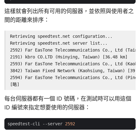
這樣就會列出所有可用的伺服器，並依照與使用者之
間的距離來排序：
Retrieving speedtest.net configuration...

Retrieving speedtest.net server list...

2592) Far EasTone Telecommunications Co., Ltd (Taina
2191) kbro CO.LTD (Hsinying, Taiwan) [36.48 km]

2593) Far EasTone Telecommunications Co., Ltd (Kaohs
3842) Taiwan Fixed Network (Kaohsiung, Taiwan) [39.4
2594) Far EasTone Telecommunications Co., Ltd (Pingt
[略]
每台伺服器都有一個 ID 號碼，在測試時可以用這個
ID 編號來指定想要使用的伺服器：
speedtest-cli --server 
2592