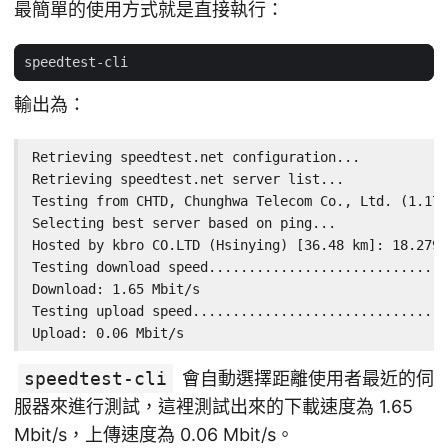
最簡單的使用方式就是直接執行：
輸出為：
Retrieving speedtest.net configuration...

Retrieving speedtest.net server list...

Testing from CHTD, Chunghwa Telecom Co., Ltd. (1.173
Selecting best server based on ping...

Hosted by kbro CO.LTD (Hsinying) [36.48 km]: 18.279 
Testing download speed..............................
Download: 1.65 Mbit/s

Testing upload speed................................
Upload: 0.06 Mbit/s
speedtest-cli
會自動選擇距離使用者最近的伺
服器來進行測試，這裡測試出來的下載速度為 1.65
Mbit/s，上傳速度為 0.06 Mbit/s。