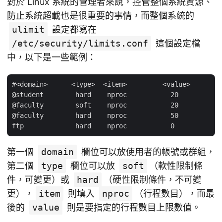
對於 Linux 系統的管理者來說，控管整個系統資源、
防止系統超載也是很重要的事情，而整個系統的
ulimit
設定都寫在
/etc/security/limits.conf
這個設定檔
中，以下是一些範例：
#<domain>      <type>  <item>         <value>

@student        hard    nproc           20

@faculty        soft    nproc           20

@faculty        hard    nproc           50

第一個
domain
欄位可以放使用者的帳號或群組，
第二個
type
欄位可以放
soft
（軟性限制條
件，可變更）或
hard
（硬性限制條件，不可變
更），
item
則填入
nproc
（行程數目），而最
後的
value
則是要指定的行程數目上限數值。