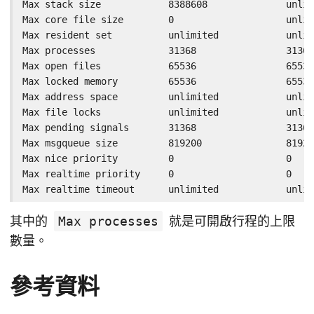
Max stack size            8388608              unlim
Max core file size        0                    unlim
Max resident set          unlimited            unlim
Max processes             31368                31368
Max open files            65536                65536
Max locked memory         65536                65536
Max address space         unlimited            unlim
Max file locks            unlimited            unlim
Max pending signals       31368                31368
Max msgqueue size         819200               81920
Max nice priority         0                    0

Max realtime priority     0                    0

Max realtime timeout      unlimited            unlim
其中的
Max processes
就是可開啟行程的上限
數量。
參考資料