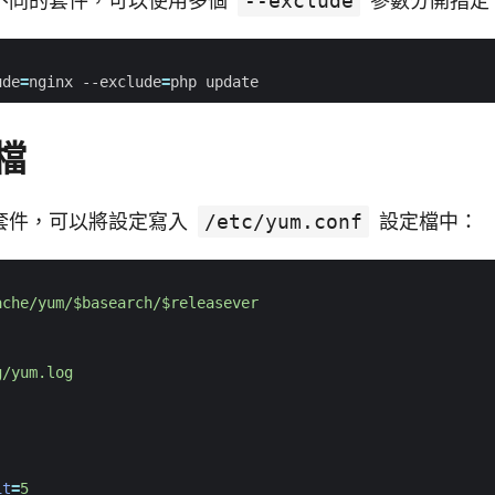
不同的套件，可以使用多個
--exclude
參數分開指定
ude
=
nginx --exclude
=
檔
套件，可以將設定寫入
/etc/yum.conf
設定檔中：
ache/yum/$basearch/$releasever
g/yum.log
it
=
5