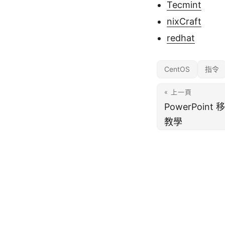
Tecmint
nixCraft
redhat
CentOS
指令
« 上一頁
PowerPoi
教學