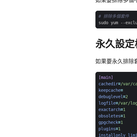
如果要排除多個
# 排除多個套件
sudo yum --excl
永久設定
如果要永久排除
[main]
cachedir
=
/var/c
keepcache
=
debuglevel
=
2
logfile
=
/var/lo
exactarch
=
1
obsoletes
=
1
gpgcheck
=
1
plugins
=
1
installonly_lim