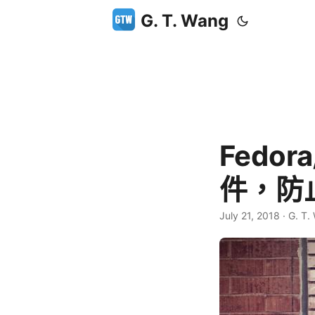
G. T. Wang
Fedor
件，防
July 21, 2018
·
G. T.