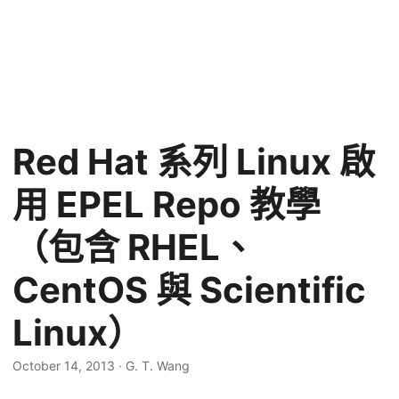
Red Hat 系列 Linux 啟
用 EPEL Repo 教學
（包含 RHEL、
CentOS 與 Scientific
Linux）
October 14, 2013
·
G. T. Wang