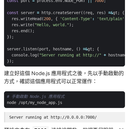
const
port
=
process
.
env
.
NODE_PORT
||
7000
;
const
server
=
http
.
createServer
((
req
,
res
)
=&
gt
;
{
res
.
writeHead
(
200
,
{
'Content-Type'
:
'text/plain'
}
res
.
write
(
"Hello, world."
);
res
.
end
();
});
server
.
listen
(
port
,
hostname
,
()
=&
gt
;
{
console
.
log
(
"Server running at http://"
+
hostname
});
建立好這個 Node.js 應用程式之後，先以手動啟動的
方式，確認這個應用程式可以正常運作：
# 手動啟動 Node.js 應用程式
Server running at http://0.0.0.0:7000/