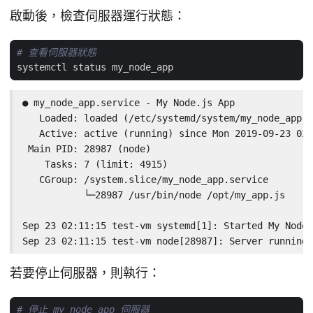
啟動後，檢查伺服器運行狀態：
# 查看伺服器狀態
● my_node_app.service - My Node.js App

   Loaded: loaded (/etc/systemd/system/my_node_app.s
   Active: active (running) since Mon 2019-09-23 02:
 Main PID: 28987 (node)

    Tasks: 7 (limit: 4915)

   CGroup: /system.slice/my_node_app.service

           └─28987 /usr/bin/node /opt/my_app.js

Sep 23 02:11:15 test-vm systemd[1]: Started My Node.
Sep 23 02:11:15 test-vm node[28987]: Server running 
若要停止伺服器，則執行：
# 停止 my_node_app 伺服器