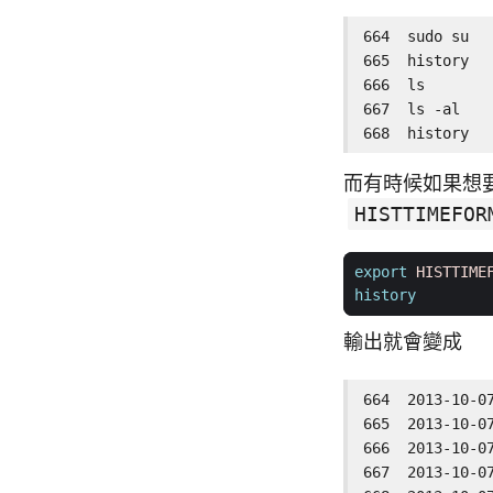
664  sudo su

665  history

666  ls

667  ls -al

668  history
而有時候如果想
HISTTIMEFOR
export
HISTTIME
history
輸出就會變成
664  2013-10-07
665  2013-10-07
666  2013-10-07
667  2013-10-07