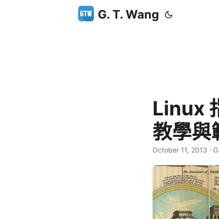
G. T. Wang
Linu
教學與
October 11, 2013
·
G