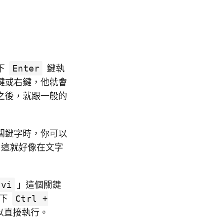
下
Enter
鍵執
鍵或右鍵，他就會
之後，就跟一般的
關鍵字時，你可以
，這就好像在文字
vi
」這個關鍵
按下
Ctrl +
以直接執行。