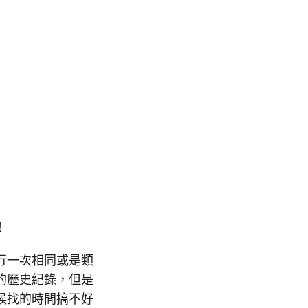
！
行一次相同或是類
的歷史紀錄，但是
候找的時間搞不好