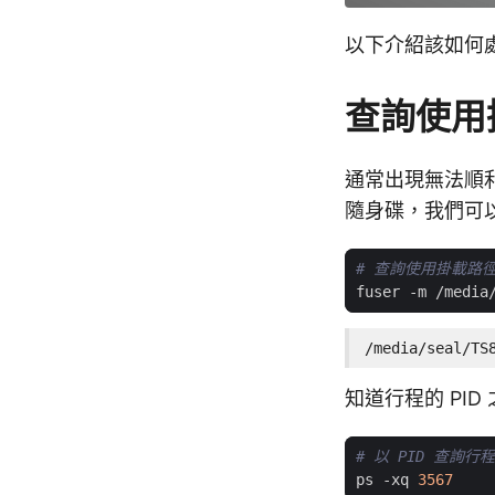
以下介紹該如何
查詢使用
通常出現無法順利
隨身碟，我們可
# 查詢使用掛載路
/media/seal/TS
知道行程的 PID
# 以 PID 查詢行
ps -xq 
3567