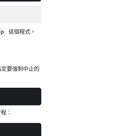
op
這個程式。
指定要強制中止的
行程：