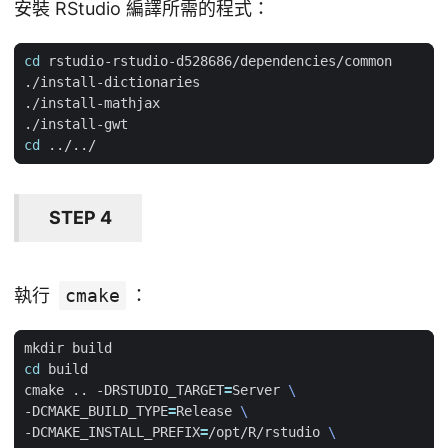
安裝 RStudio 編譯所需的程式：
cd
cd
STEP 4
執行
cmake
：
cd
cmake .. -DRSTUDIO_TARGET
=
Server 
-DCMAKE_BUILD_TYPE
=
Release 
-DCMAKE_INSTALL_PREFIX
=
/opt/R/rstudio 