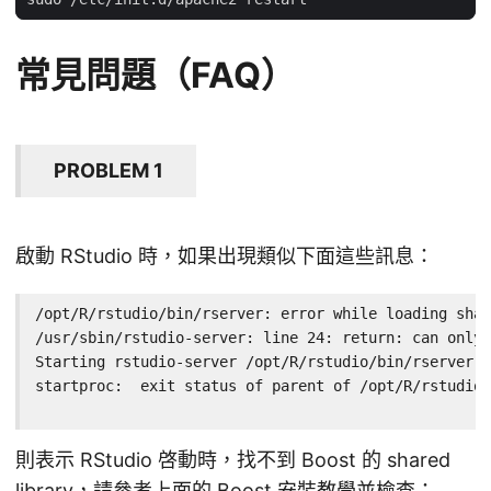
常見問題（FAQ）
PROBLEM 1
啟動 RStudio 時，如果出現類似下面這些訊息：
/opt/R/rstudio/bin/rserver: error while loading shar
/usr/sbin/rstudio-server: line 24: return: can only 
Starting rstudio-server /opt/R/rstudio/bin/rserver: 
startproc:  exit status of parent of /opt/R/rstudio/
                                                    
則表示 RStudio 啓動時，找不到 Boost 的 shared
library，請參考上面的 Boost 安裝教學並檢查：