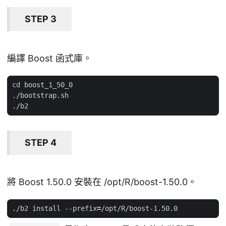
STEP 3
編譯 Boost 函式庫。
cd
STEP 4
將 Boost 1.50.0 安裝在 /opt/R/boost-1.50.0。
./b2 install --prefix
=