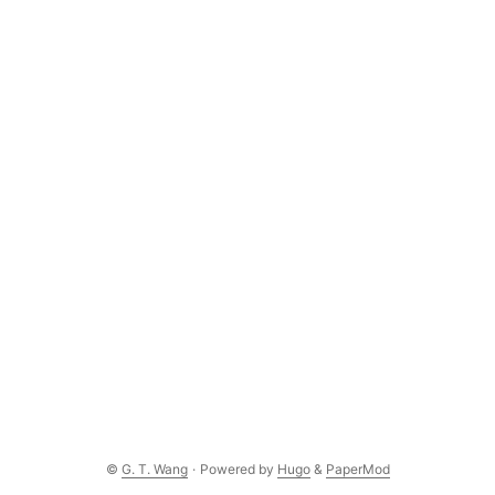
©
G. T. Wang
·
Powered by
Hugo
&
PaperMod