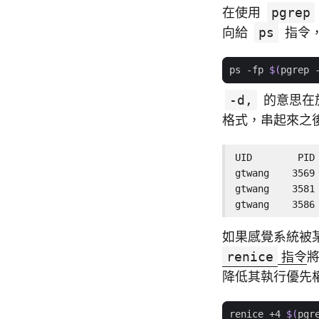
在使用
pgrep
向給
ps
指令，
ps -fp 
$(
pgrep 
-d,
的意思在
格式，串起來之
UID        PID 
gtwang    3569
gtwang    3581
gtwang    3586
如果感覺系統被
renice
指令
將
降低其執行優先
renice +4 
$(
pgr