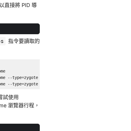
直接將 PID 導
ps
指令要讀取的
me

me --type=zygote

ome --type=zygote
嘗試使用
me 瀏覽器行程，