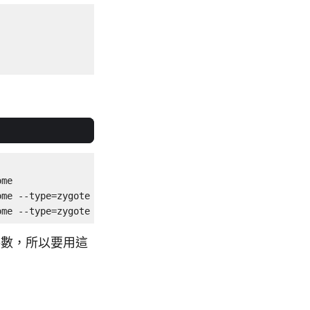
me

me --type=zygote

ome --type=zygote
數，所以要用這