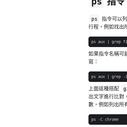
指令
ps
ps
指令可以列
行程，例如找出所有
ps aux 
|
如果指令名稱可
寫：
ps aux 
|
上面這種搭配
g
出文字進行比對
數，例如列出所有