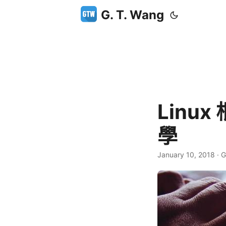
G. T. Wang
Linu
學
January 10, 2018
·
G