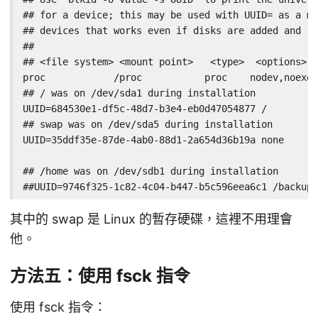
## for a device; this may be used with UUID= as a mo
## devices that works even if disks are added and re
##

## <file system> <mount point>   <type>  <options>  
proc            /proc           proc    nodev,noexec
## / was on /dev/sda1 during installation

UUID=684530e1-df5c-48d7-b3e4-eb0d47054877 /         
## swap was on /dev/sda5 during installation

UUID=35ddf35e-87de-4ab0-88d1-2a654d36b19a none      
## /home was on /dev/sdb1 during installation

##UUID=9746f325-1c82-4c04-b447-b5c596eea6c1 /backup
其中的 swap 是 Linux 的暫存硬碟，這裡不用理會
他。
方法五：使用 fsck 指令
使用 fsck 指令：