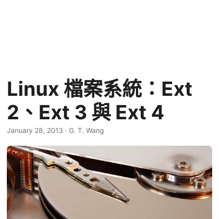
Linux 檔案系統：Ext
2、Ext 3 與 Ext 4
January 28, 2013
·
G. T. Wang