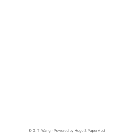
©
G. T. Wang
·
Powered by
Hugo
&
PaperMod