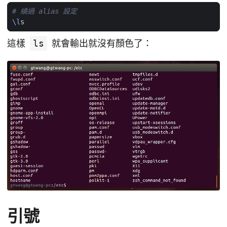
# 繞過 alias 設定
\l
這樣
ls
就會輸出就沒有顏色了：
引號