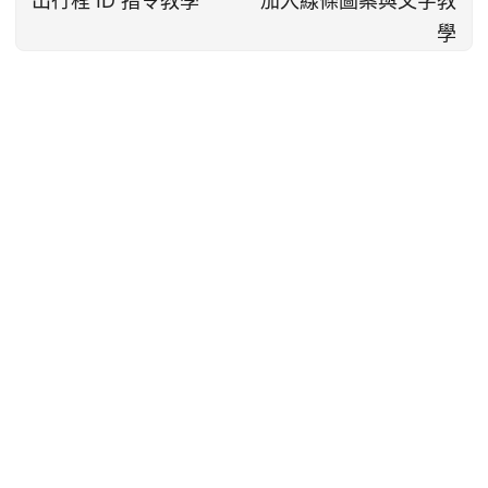
出行程 ID 指令教學
加入線條圖案與文字教
學