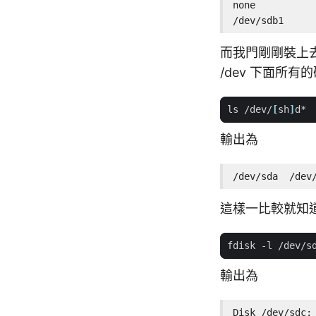
none           
/dev/sdb1     
而我門剛剛裝上
/dev 下面所有
ls /dev/
[
sh
]
輸出為
/dev/sda  /dev
這樣一比較就知道新
輸出為
Disk /dev/sdc: 