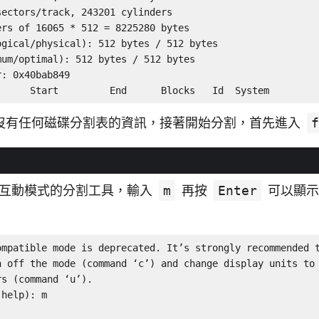
ectors/track, 243201 cylinders

rs of 16065 * 512 = 8225280 bytes

gical/physical): 512 bytes / 512 bytes

um/optimal): 512 bytes / 512 bytes

: 0x40bab849

      Start         End      Blocks   Id  System
沒有任何磁碟分割表的資訊，接著開始分割，首先進入
f
互動模式的分割工具，輸入
m
再按
Enter
可以顯示
ompatible mode is deprecated. It’s strongly recommended t
h off the mode (command ‘c’) and change display units to

s (command ‘u’).

help): m
