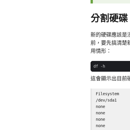
分割硬碟
新的硬碟應該是
前，要先搞清楚
用情形：
這會顯示出目前
Filesystem     
/dev/sda1      
none           
none           
none           
none           