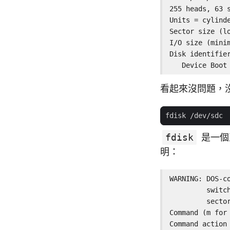
255 heads, 63 s
Units = cylinde
Sector size (lo
I/O size (minim
Disk identifier
   Device Boot
看起來沒問題，
fdisk
是一個
明：
WARNING: DOS-c
         switc
         sector
Command (m for 
Command action
