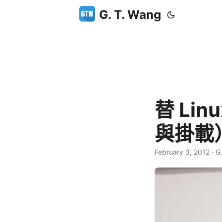
G. T. Wang
替 Li
與掛載
February 3, 2012
·
G