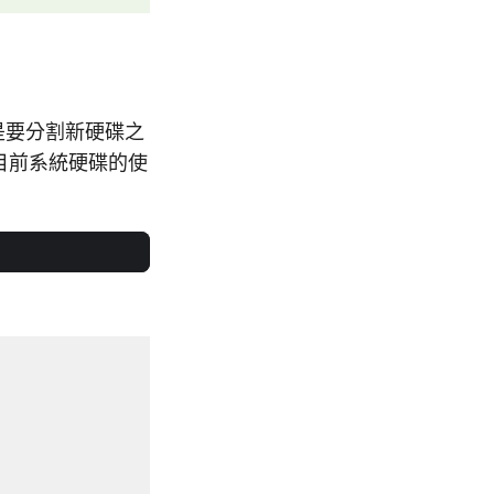
是要分割新硬碟之
目前系統硬碟的使