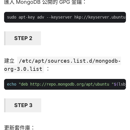
匯入 MongoDB 公開的 GPG 金鑰：
STEP 2
建立
/etc/apt/sources.list.d/mongodb-
org-3.0.list
：
echo
"deb http://repo.mongodb.org/apt/ubuntu "
$(
lsb_r
STEP 3
更新套件庫：