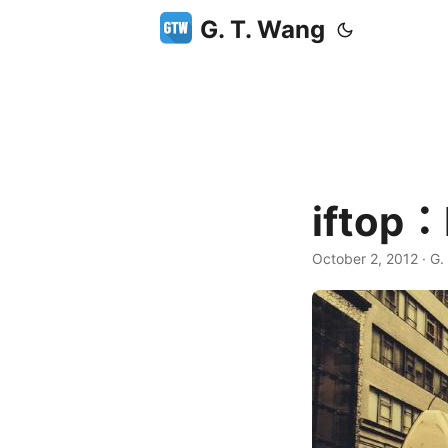
G. T. Wang
ifto
October 2, 2012
·
G.