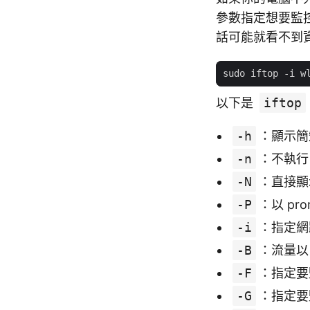
參數指定想要監
話可能就看不到
以下是
iftop
-h
：顯示簡
-n
：不執行 
-N
：直接顯
-P
：以 pro
-i
：指定網路
-B
：流量以 
-F
：指定要監
-G
：指定要監