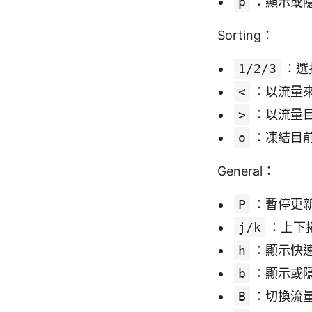
p
：顯示或
Sorting：
1/2/3
：選
<
：以流量來源
>
：以流量目的
o
：凍結目
General：
P
：暫停更
j/k
：上下
h
：顯示快
b
：顯示或
B
：切換流