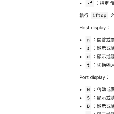
-f
：指定 fil
執行
iftop
之
Host display：
n
：開啓或關
s
：顯示或隱
d
：顯示或隱藏
t
：切換輸
Port display：
N
：啓動或關
S
：顯示或
D
：顯示或