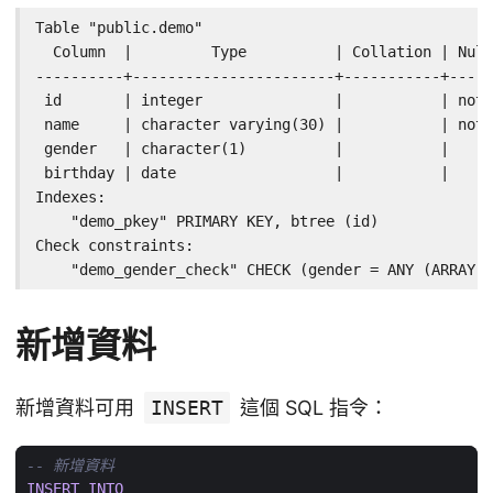
Table "public.demo"

  Column  |         Type          | Collation | Null
----------+-----------------------+-----------+-----
 id       | integer               |           | not 
 name     | character varying(30) |           | not 
 gender   | character(1)          |           |     
 birthday | date                  |           |     
Indexes:

    "demo_pkey" PRIMARY KEY, btree (id)

Check constraints:

    "demo_gender_check" CHECK (gender = ANY (ARRAY['
新增資料
新增資料可用
INSERT
這個 SQL 指令：
INSERT
INTO