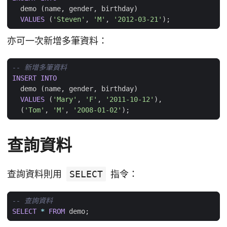
demo
(
name
,
gender
,
birthday
)
VALUES
(
'Steven'
,
'M'
,
'2012-03-21'
);
亦可一次新增多筆資料：
INSERT
INTO
demo
(
name
,
gender
,
birthday
)
VALUES
(
'Mary'
,
'F'
,
'2011-10-12'
),
(
'Tom'
,
'M'
,
'2008-01-02'
);
查詢資料
查詢資料則用
SELECT
指令：
SELECT
*
FROM
demo
;