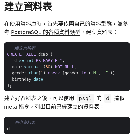
建立資料表
在使用資料庫時，首先要依照自己的資料型態，並參
考
PostgreSQL 的各種資料類型
，建立資料表：
CREATE
TABLE
demo
(
id
serial
PRIMARY
KEY
,
name
varchar
(
30
)
NOT
NULL
,
gender
char
(
1
)
check
(
gender
in
(
'M'
,
'F'
)),
birthday
date
);
建立好資料表之後，可以使用
psql
的
d
這個
meta 指令，列出目前已經建立的資料表：
d