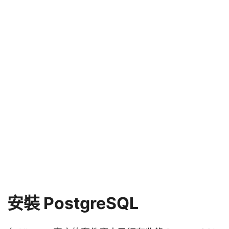
安裝 PostgreSQL