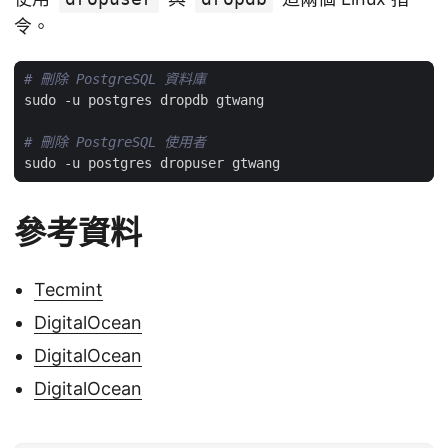
令。
# 刪除 PostgreSQL 資料庫
# 刪除 PostgreSQL 使用者
參考資料
Tecmint
DigitalOcean
DigitalOcean
DigitalOcean