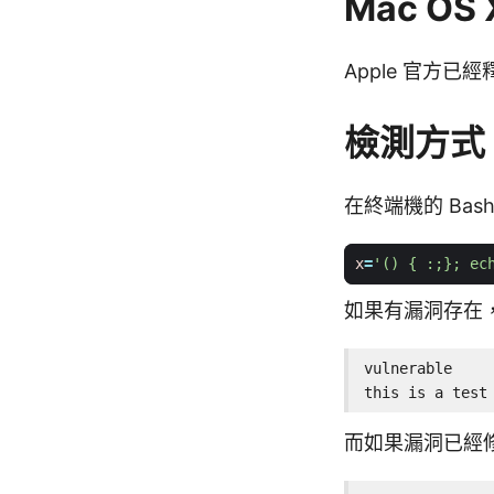
Mac OS 
Apple 官方
檢測方式
在終端機的 Bash
x
=
'() { :;}; ec
如果有漏洞存在
vulnerable

this is a test
而如果漏洞已經