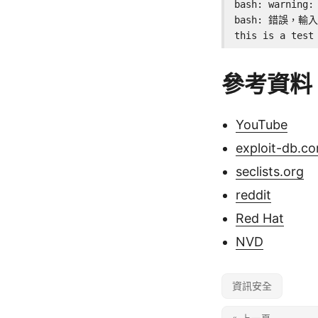
bash: warning: 
bash: 錯誤，輸入
this is a test
參考資料
YouTube
exploit-db.c
seclists.org
reddit
Red Hat
NVD
資訊安全