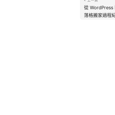
« 上一頁
從 WordPres
落格搬家過程