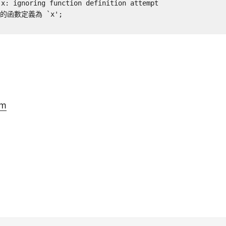
x: ignoring function definition attempt

的函數定義為 `x';

om