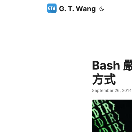
G. T. Wang
Bash 
方式
September 26, 2014