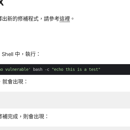
X
已經釋出新的修補程式，請參考
這裡
。
 Shell 中，執行：
ho vulnerable'
 bash -c 
"echo this is a test"
，就會出現：
修補完成，則會出現：