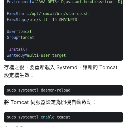
Environment
=
'JAVA_OPTS=-Djava.awt.headless=true -Djav
ExecStart
=
/opt/tomcat/bin/startup.sh
ExecStop
=
/bin/kill -15 $MAINPID
User
=
tomcat
Group
=
tomcat
[Install]
WantedBy
=
multi-user.target
存檔之後，要重新載入 Systemd，讓新的 Tomcat
設定檔生效：
將 Tomcat 伺服器設定為開機自動啟動：
sudo systemctl 
enable