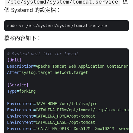
/etc/systemd/system/tomcat.service
這
個 Systemd 的設定檔：
檔案內容如下：
# Systemd unit file for tomcat
[Unit]
Description
=
Apache Tomcat Web Application Container
After
=
syslog.target network.target
[Service]
Type
=
forking
Environment
=
JAVA_HOME=/usr/lib/jvm/jre
Environment
=
CATALINA_PID=/opt/tomcat/temp/tomcat.pid
Environment
=
CATALINA_HOME=/opt/tomcat
Environment
=
CATALINA_BASE=/opt/tomcat
Environment
=
'CATALINA_OPTS=-Xms512M -Xmx1024M -server