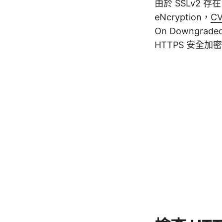
由於 SSLv2 存在 D
eNcryption，
CV
On Downgraded
HTTPS 安全加密