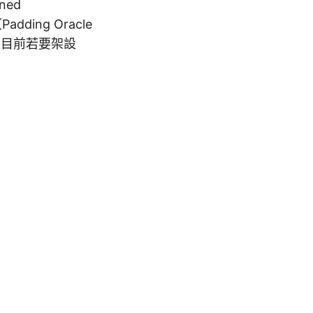
ned
dding Oracle
以目前若要架設