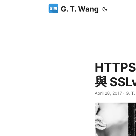
G. T. Wang
HTTP
與 SS
April 28, 2017
·
G. T