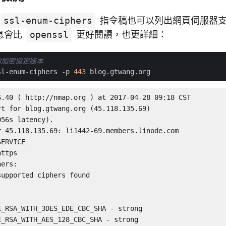
ssl-enum-ciphers
指令稿也可以列出網頁伺服器
息會比
openssl
更好閱讀，也更詳細：
的加密協定版本
sl-enum-ciphers -p 
443
6.40 ( http://nmap.org ) at 2017-04-28 09:18 CST

t for blog.gtwang.org (45.118.135.69)

56s latency).

 45.118.135.69: li1442-69.members.linode.com

ERVICE

ttps

ers:

upported ciphers found

_RSA_WITH_3DES_EDE_CBC_SHA - strong

_RSA_WITH_AES_128_CBC_SHA - strong
