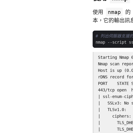
使用
nmap
的
本，它的輸出訊
# 列出伺服器支援
nmap --script s
Starting Nmap 
Nmap scan repor
Host is up (0.0
rDNS record for
PORT    STATE S
443/tcp open  h
| ssl-enum-ciph
|   SSLv3: No s
|   TLSv1.0:

|     ciphers:

|       TLS_DHE
|       TLS_DHE