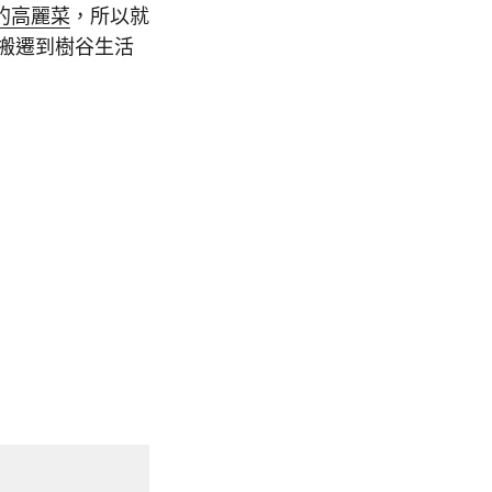
的高麗菜
，所以就
後搬遷到樹谷生活