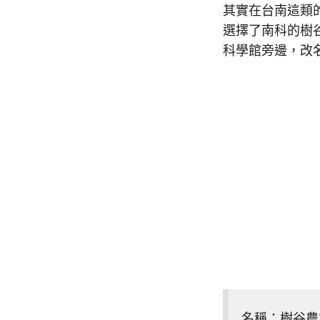
其實在台南這類
選擇了南科的樹谷
科學館旁邊，改
名稱：樹谷農