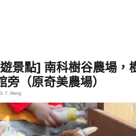
旅遊景點] 南科樹谷農場，
館旁（原奇美農場）
G. T. Wang